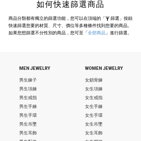
如何快速篩選商品
商品分類都有獨立的篩選功能，您可以在頂端的
「
篩選」
按鈕
快速篩選您要的材質、尺寸、價位等多種條件找到您要的商品。
如果您想篩選不分性別的商品，您可至
「
全部商品
」
進行篩選。
MEN JEWELRY
WOMEN JEWELRY
男生鍊子
女鎖骨鍊
男生項鍊
女生項鍊
男生戒指
女生戒指
男生手鍊
女生手鍊
男生手環
女生手環
男生吊墜
女生吊墜
男生耳飾
女生耳飾