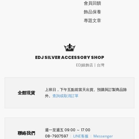
會員回饋
飾品保養
專題文章
EDJ SILVER ACCESSORY SHOP
EDJ銀飾店〡台灣
上班日，下午五點前當天出貨。預購與訂製商品除
全館現貨
外。
查詢或取消訂單
週一至週五 09:00 ～ 17:00
聯絡我們
08-7937597
LINE客服
Messenger
〡
〡