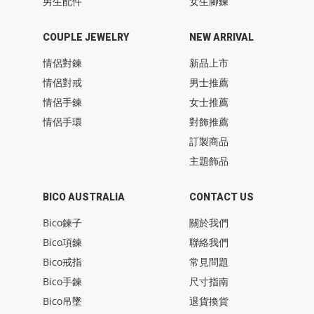
男生配件
女生腳鍊
COUPLE JEWELRY
NEW ARRIVAL
情侶對鍊
新品上市
情侶對戒
男士推薦
情侶手鍊
女士推薦
情侶手環
對飾推薦
訂製商品
主題飾品
BICO AUSTRALIA
CONTACT US
Bico鍊子
關於我們
Bico項鍊
聯絡我們
Bico戒指
常見問題
Bico手鍊
尺寸指南
Bico吊墜
退貨換貨