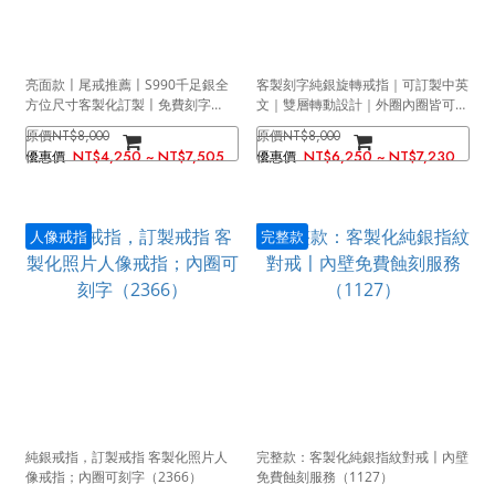
亮面款〡尾戒推薦〡S990千足銀全
客製刻字純銀旋轉戒指｜可訂製中英
方位尺寸客製化訂製〡免費刻字
文｜雙層轉動設計｜外圈內圈皆可刻
（0007）
字｜極簡風格男女皆可戴（2367）
NT$8,000
NT$8,000
NT$4,250 ~ NT$7,505
NT$6,250 ~ NT$7,230
人像戒指
完整款
純銀戒指，訂製戒指 客製化照片人
完整款：客製化純銀指紋對戒〡內壁
像戒指；內圈可刻字（2366）
免費蝕刻服務（1127）