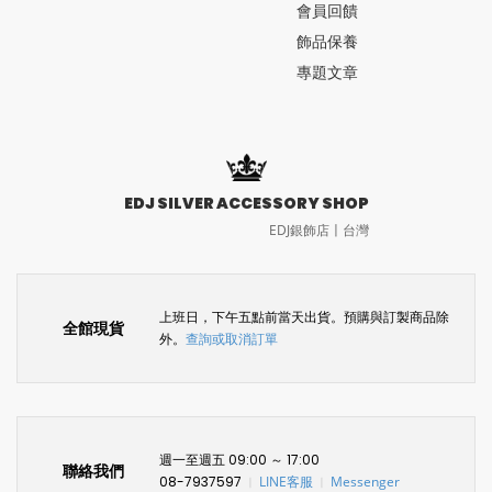
會員回饋
飾品保養
專題文章
EDJ SILVER ACCESSORY SHOP
EDJ銀飾店〡台灣
上班日，下午五點前當天出貨。預購與訂製商品除
全館現貨
外。
查詢或取消訂單
週一至週五 09:00 ～ 17:00
聯絡我們
08-7937597
LINE客服
Messenger
〡
〡