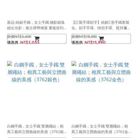
新品-純銀手鐲，女士手鐲 穗影細弧
【訂製手環刻字】純銀C形手鐲客製
繞出光影；復古裡帶俐落 重複排列
化。刻字手環、情侶手環、寶貝彌月
的節奏感（4268）
禮手環（3785）
NT$3,600
NT$18,000
NT$3,055
NT$15,990
白鋼手鐲，女士手鐲 雙層繩結；相
白鋼手鐲，女士手鐲 雙層繩結；相
異工藝與立體曲線的美感（3762銀
異工藝與立體曲線的美感（3762金
色）
色）