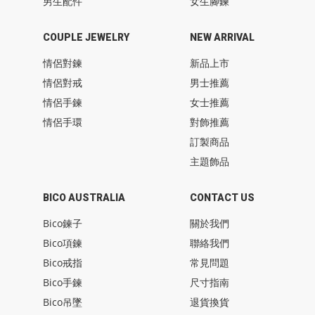
男生配件
女生腳鍊
COUPLE JEWELRY
NEW ARRIVAL
情侶對鍊
新品上市
情侶對戒
男士推薦
情侶手鍊
女士推薦
情侶手環
對飾推薦
訂製商品
主題飾品
BICO AUSTRALIA
CONTACT US
Bico鍊子
關於我們
Bico項鍊
聯絡我們
Bico戒指
常見問題
Bico手鍊
尺寸指南
Bico吊墜
退貨換貨