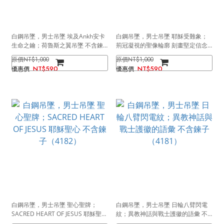
白鋼吊墜，男士吊墜 埃及Ankh安卡
白鋼吊墜，男士吊墜 耶穌受難象；
生命之鑰；荷魯斯之翼吊墜 不含鍊
荊冠凝視的聖像輪廓 刻畫堅定信念
子（4184）
不含鍊子（4183）
NT$1,000
NT$1,000
NT$590
NT$590
白鋼吊墜，男士吊墜 聖心聖牌；
白鋼吊墜，男士吊墜 日輪八臂閃電
SACRED HEART OF JESUS 耶穌聖心
紋；異教神話與戰士護徽的語彙 不
不含鍊子（4182）
含鍊子（4181）