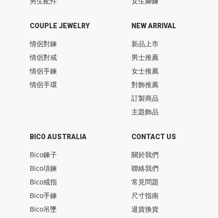
男生配件
女生腳鍊
COUPLE JEWELRY
NEW ARRIVAL
情侶對鍊
新品上市
情侶對戒
男士推薦
情侶手鍊
女士推薦
情侶手環
對飾推薦
訂製商品
主題飾品
BICO AUSTRALIA
CONTACT US
Bico鍊子
關於我們
Bico項鍊
聯絡我們
Bico戒指
常見問題
Bico手鍊
尺寸指南
Bico吊墜
退貨換貨