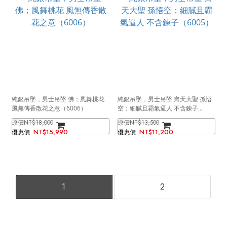
純銀吊墜，男士吊墜 佛；風舞桃花
純銀吊墜，男士吊墜 齊天大聖 孫悟
風無傳香散花之意（6006）
空；細膩且霸氣逼人 不含鍊子
（6005）
NT$18,000
NT$13,500
NT$15,990
NT$11,200
1
2