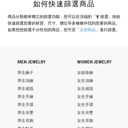
如何快速篩選商品
商品分類都有獨立的篩選功能，您可以在頂端的
「
篩選」
按鈕
快速篩選您要的材質、尺寸、價位等多種條件找到您要的商品。
如果您想篩選不分性別的商品，您可至
「
全部商品
」
進行篩選。
MEN JEWELRY
WOMEN JEWELRY
男生鍊子
女鎖骨鍊
男生項鍊
女生項鍊
男生戒指
女生戒指
男生手鍊
女生手鍊
男生手環
女生手環
男生吊墜
女生吊墜
男生耳飾
女生耳飾