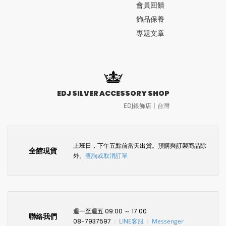
會員回饋
飾品保養
專題文章
EDJ SILVER ACCESSORY SHOP
EDJ銀飾店〡台灣
上班日，下午五點前當天出貨。預購與訂製商品除
全館現貨
外。
查詢或取消訂單
週一至週五 09:00 ～ 17:00
聯絡我們
08-7937597
LINE客服
Messenger
〡
〡