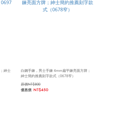
牌；紳士
白鋼手鍊，男士手鍊 4mm扁平鍊亮面方牌；
紳士簡約推薦刻字款式（0678窄）
NT$800
NT$450