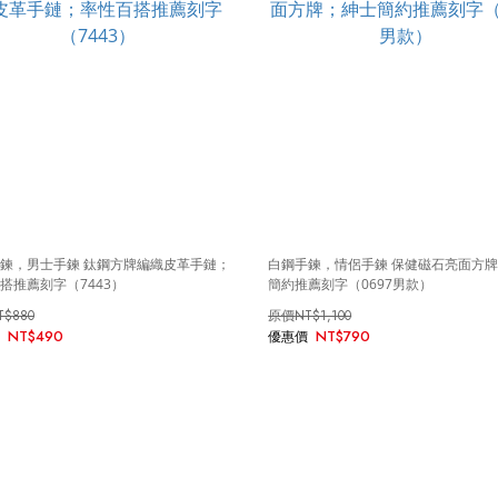
鍊，男士手鍊 鈦鋼方牌編織皮革手鏈；
白鋼手鍊，情侶手鍊 保健磁石亮面方
搭推薦刻字（7443）
簡約推薦刻字（0697男款）
T$880
NT$1,100
NT$490
NT$790