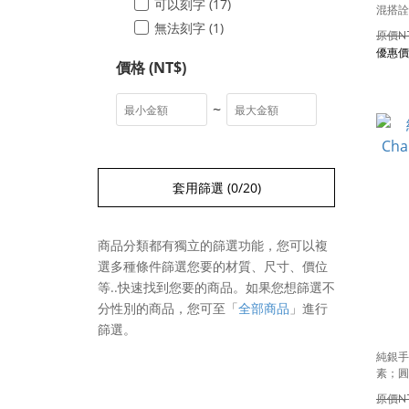
可以刻字 (17)
混搭詮
無法刻字 (1)
N
價格 (NT$)
~
套用篩選
(0/20)
商品分類都有獨立的篩選功能，您可以複
選多種條件篩選您要的材質、尺寸、價位
等..快速找到您要的商品。如果您想篩選不
分性別的商品，您可至
「
全部商品
」
進行
篩選。
純銀手
素；圓
N