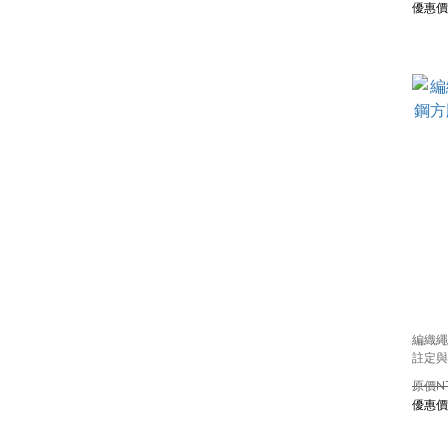
編織繩
註定與
N