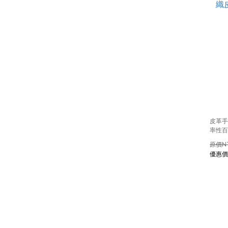
皮革手
率性百
N