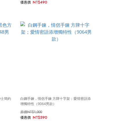
NT$490
紳士簡約
白鋼手鍊，情侶手鍊 方牌十字架；愛情密語添
增獨特性（9064男款）
NT$1,000
NT$590