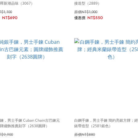
釋新潮品味（3067）
接造型（2889）
T$1,100
NT$1,000
NT$690
NT$550
鍊，男士手鍊 Cuban Chain古巴鍊元
白鋼手鍊，男士手鍊 簡約亮銀方牌；
牌綴飾推薦刻字（2638圓牌）
錶帶造型（2581銀色）
T$9,900
NT$880