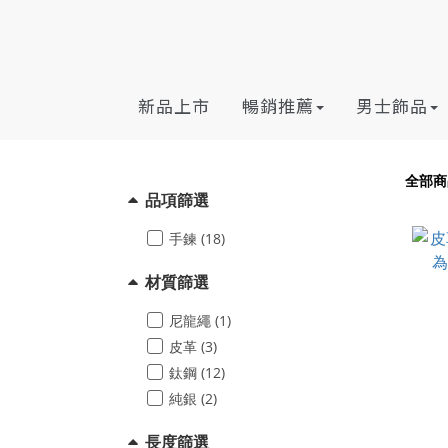
新品上市
暢銷推薦
男士飾品
全部商
品項篩選
手鍊 (18)
材質篩選
尼龍繩 (1)
皮革 (3)
鈦鋼 (12)
純銀 (2)
長度篩選