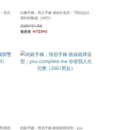
計；美式
白鋼手鍊，男士手鍊 迴紋針造型；T型扣設計
簡約帥氣感（3405）
NT$1,000
NT$590
不對稱拼
純銀手鍊，情侶手鍊 曲線銀牌造型；you