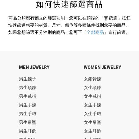
如何快速篩選商品
商品分類都有獨立的篩選功能，您可以在頂端的
「
篩選」
按鈕
快速篩選您要的材質、尺寸、價位等多種條件找到您要的商品。
如果您想篩選不分性別的商品，您可至
「
全部商品
」
進行篩選。
MEN JEWELRY
WOMEN JEWELRY
男生鍊子
女鎖骨鍊
男生項鍊
女生項鍊
男生戒指
女生戒指
男生手鍊
女生手鍊
男生手環
女生手環
男生吊墜
女生吊墜
男生耳飾
女生耳飾