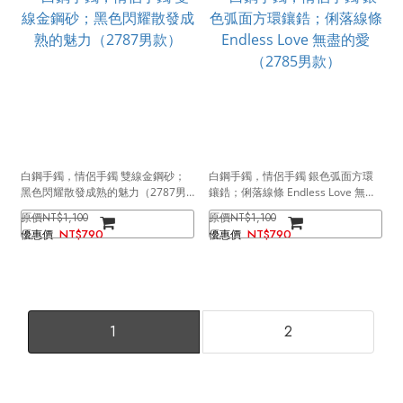
白鋼手鐲，情侶手鐲 雙線金鋼砂；
白鋼手鐲，情侶手鐲 銀色弧面方環
黑色閃耀散發成熟的魅力（2787男
鑲鋯；俐落線條 Endless Love 無盡
款）
的愛（2785男款）
NT$1,100
NT$1,100
NT$790
NT$790
1
2