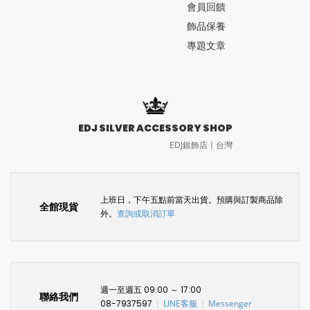
會員回饋
飾品保養
專題文章
EDJ SILVER ACCESSORY SHOP
EDJ銀飾店〡台灣
上班日，下午五點前當天出貨。預購與訂製商品除
全館現貨
外。
查詢或取消訂單
週一至週五 09:00 ～ 17:00
聯絡我們
08-7937597
LINE客服
Messenger
〡
〡