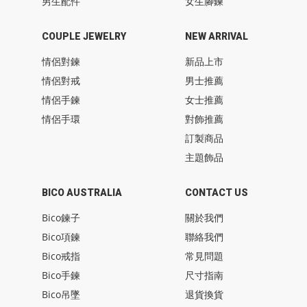
男生配件
女生腳鍊
COUPLE JEWELRY
NEW ARRIVAL
情侶對鍊
新品上市
情侶對戒
男士推薦
情侶手鍊
女士推薦
情侶手環
對飾推薦
訂製商品
主題飾品
BICO AUSTRALIA
CONTACT US
Bico鍊子
關於我們
Bico項鍊
聯絡我們
Bico戒指
常見問題
Bico手鍊
尺寸指南
Bico吊墜
退貨換貨