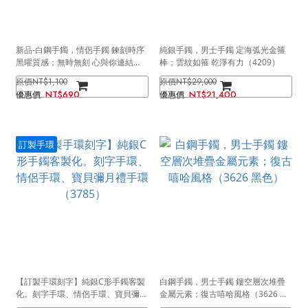
新品-白鋼手鐲，情侶手鐲 鍊刻時序
純銀手鐲，男士手鐲 定海弧光金箍
黑曜質感；無時無刻 心與你連結
棒；雲紋如箍 乾淨有力（4209）
（4242男款）
NT$1,100
NT$29,000
NT$690
NT$21,400
訂製手環
【訂製手環刻字】純銀C形手鐲客製
白鋼手鐲，男士手鐲 鏤空層次堆疊
化。刻字手環、情侶手環、寶貝彌月
金屬元素；復古嘻哈風格（3626 黑
禮手環（3785）
色）