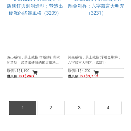
Bico戒指，男士戒指 窄版鉚釘與洞
純銀戒指，男士戒指 浮雕金剛杵；
洞造型；營造出硬派的搖滾風格
六字箴言大明咒（3231）
（3209）
NT$1,190
NT$4,700
NT$990
NT$3,750
1
2
3
4