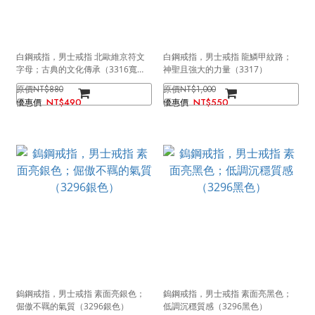
白鋼戒指，男士戒指 北歐維京符文
白鋼戒指，男士戒指 龍鱗甲紋路；
字母；古典的文化傳承（3316寬
神聖且強大的力量（3317）
版）
NT$880
NT$1,000
NT$490
NT$550
鎢鋼戒指，男士戒指 素面亮銀色；
鎢鋼戒指，男士戒指 素面亮黑色；
倔傲不羈的氣質（3296銀色）
低調沉穩質感（3296黑色）