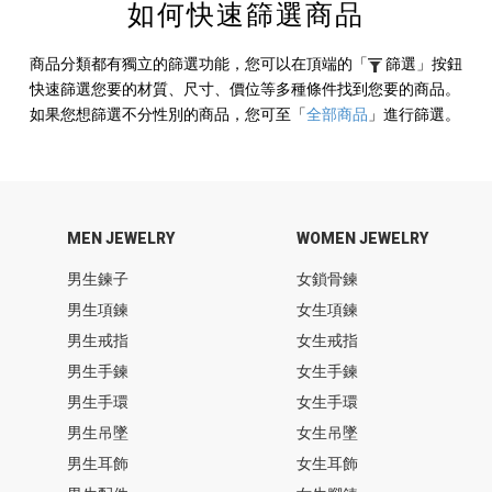
如何快速篩選商品
商品分類都有獨立的篩選功能，您可以在頂端的
「
篩選」
按鈕
快速篩選您要的材質、尺寸、價位等多種條件找到您要的商品。
如果您想篩選不分性別的商品，您可至
「
全部商品
」
進行篩選。
MEN JEWELRY
WOMEN JEWELRY
男生鍊子
女鎖骨鍊
男生項鍊
女生項鍊
男生戒指
女生戒指
男生手鍊
女生手鍊
男生手環
女生手環
男生吊墜
女生吊墜
男生耳飾
女生耳飾