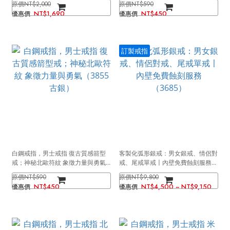
NT$2,000
NT$590
NT$1,690
NT$450
訂製戒指
白鋼戒指，男士戒指 復古質感箭型
客製化弧形銀戒：男女銀戒、情侶對
戒；神秘北歐符紋 象徵力量與勇氣
戒、尾戒單戒〡內壁免費蝕刻服務
（3855古銀）
（3685）
NT$590
NT$9,800
NT$450
NT$4,500 ~ NT$9,150