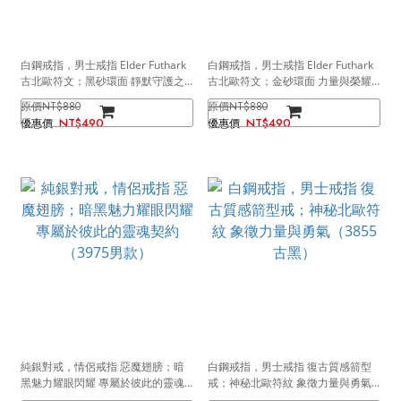
白鋼戒指，男士戒指 Elder Futhark
白鋼戒指，男士戒指 Elder Futhark
古北歐符文；黑砂環面 靜默守護之
古北歐符文；金砂環面 力量與榮耀
密語（4126黑色寬款）
的低語（4126金色寬款）
NT$880
NT$880
NT$490
NT$490
純銀對戒，情侶戒指 惡魔翅膀；暗
白鋼戒指，男士戒指 復古質感箭型
黑魅力耀眼閃耀 專屬於彼此的靈魂
戒；神秘北歐符紋 象徵力量與勇氣
契約（3975男款）
（3855古黑）