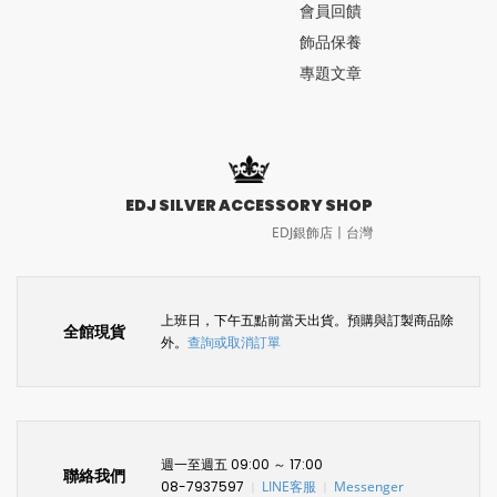
會員回饋
飾品保養
專題文章
EDJ SILVER ACCESSORY SHOP
EDJ銀飾店〡台灣
上班日，下午五點前當天出貨。預購與訂製商品除
全館現貨
外。
查詢或取消訂單
週一至週五 09:00 ～ 17:00
聯絡我們
08-7937597
LINE客服
Messenger
〡
〡