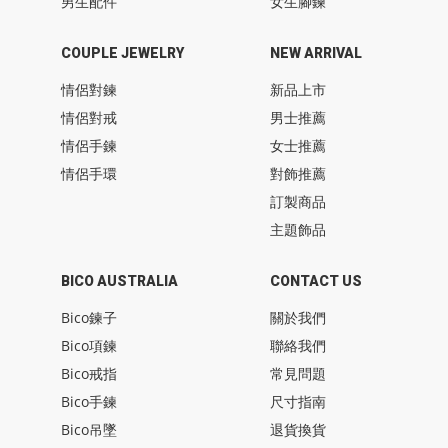
男生配件
女生腳鍊
COUPLE JEWELRY
NEW ARRIVAL
情侶對鍊
新品上市
情侶對戒
男士推薦
情侶手鍊
女士推薦
情侶手環
對飾推薦
訂製商品
主題飾品
BICO AUSTRALIA
CONTACT US
Bico鍊子
關於我們
Bico項鍊
聯絡我們
Bico戒指
常見問題
Bico手鍊
尺寸指南
Bico吊墜
退貨換貨