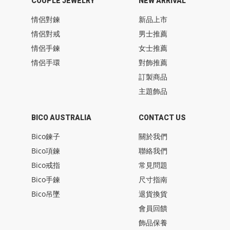
COUPLE JEWELRY
NEW ARRIVAL
情侶對鍊
新品上市
情侶對戒
男士推薦
情侶手鍊
女士推薦
情侶手環
對飾推薦
訂製商品
主題飾品
BICO AUSTRALIA
CONTACT US
Bico鍊子
關於我們
Bico項鍊
聯絡我們
Bico戒指
常見問題
Bico手鍊
尺寸指南
Bico吊墜
退貨換貨
會員回饋
飾品保養