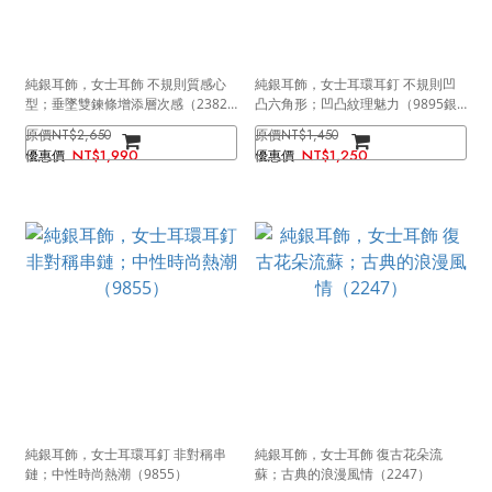
純銀耳飾，女士耳飾 不規則質感心
純銀耳飾，女士耳環耳釘 不規則凹
型；垂墜雙鍊條增添層次感（2382
凸六角形；凹凸紋理魅力（9895銀
金色）
色）
NT$2,650
NT$1,450
NT$1,990
NT$1,250
純銀耳飾，女士耳環耳釘 非對稱串
純銀耳飾，女士耳飾 復古花朵流
鏈；中性時尚熱潮（9855）
蘇；古典的浪漫風情（2247）