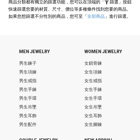
商品分類都有獨立的篩選功能，您可以在頂端的
「
篩選」
按鈕
快速篩選您要的材質、尺寸、價位等多種條件找到您要的商品。
如果您想篩選不分性別的商品，您可至
「
全部商品
」
進行篩選。
MEN JEWELRY
WOMEN JEWELRY
男生鍊子
女鎖骨鍊
男生項鍊
女生項鍊
男生戒指
女生戒指
男生手鍊
女生手鍊
男生手環
女生手環
男生吊墜
女生吊墜
男生耳飾
女生耳飾
男生配件
女生腳鍊