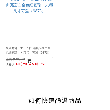
純銀耳飾，女士耳飾 經典亮面白金
色細圓環；六種尺寸可選（9873）
NT$2,600
NT$790 ~ NT$1,890
如何快速篩選商品