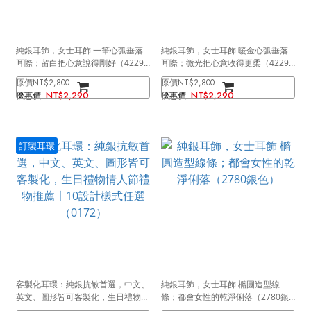
純銀耳飾，女士耳飾 一筆心弧垂落
純銀耳飾，女士耳飾 暖金心弧垂落
耳際；留白把心意說得剛好（4229
耳際；微光把心意收得更柔（4229
銀色）
金色）
NT$2,800
NT$2,800
NT$2,290
NT$2,290
訂製耳環
客製化耳環：純銀抗敏首選，中文、
純銀耳飾，女士耳飾 橢圓造型線
英文、圖形皆可客製化，生日禮物情
條；都會女性的乾淨俐落（2780銀
人節禮物推薦〡10設計樣式任選
色）