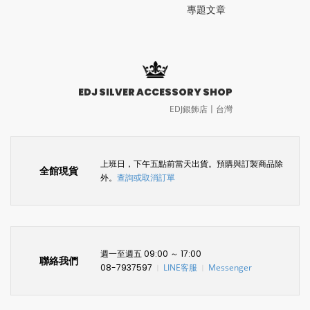
專題文章
EDJ SILVER ACCESSORY SHOP
EDJ銀飾店〡台灣
上班日，下午五點前當天出貨。預購與訂製商品除
全館現貨
外。
查詢或取消訂單
週一至週五 09:00 ～ 17:00
聯絡我們
08-7937597
LINE客服
Messenger
〡
〡