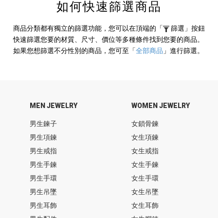
如何快速篩選商品
商品分類都有獨立的篩選功能，您可以在頂端的
「
篩選」
按鈕
快速篩選您要的材質、尺寸、價位等多種條件找到您要的商品。
如果您想篩選不分性別的商品，您可至
「
全部商品
」
進行篩選。
MEN JEWELRY
WOMEN JEWELRY
男生鍊子
女鎖骨鍊
男生項鍊
女生項鍊
男生戒指
女生戒指
男生手鍊
女生手鍊
男生手環
女生手環
男生吊墜
女生吊墜
男生耳飾
女生耳飾