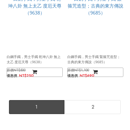
白鋼手鐲，男士手鐲 乾坤八卦 無上
白鋼手鐲，男士手鐲 緊箍咒造型；
太乙 度厄天尊（9638）
古典的東方傳說（9685）
NT$500
NT$1,100
NT$250
NT$690
1
2