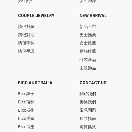
男生配件
女生腳鍊
COUPLE JEWELRY
NEW ARRIVAL
情侶對鍊
新品上市
情侶對戒
男士推薦
情侶手鍊
女士推薦
情侶手環
對飾推薦
訂製商品
主題飾品
BICO AUSTRALIA
CONTACT US
Bico鍊子
關於我們
Bico項鍊
聯絡我們
Bico戒指
常見問題
Bico手鍊
尺寸指南
Bico吊墜
退貨換貨