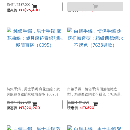
（1353）
（0644）
NT$37,000
NT$34,000
NT$25,400
NT$23,900
純銀手鐲，男士手鐲 麻花曲線；歲
白鋼手鐲，情侶手鐲 俐落扭轉造
月痕跡泰銀韻味極簡百搭（6095）
型；精緻西德鋼永不褪色（7638男
款）
NT$28,000
NT$1,000
NT$20,900
NT$590