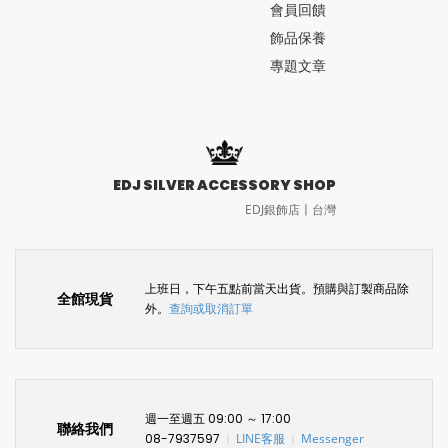
會員回饋
飾品保養
專題文章
EDJ SILVER ACCESSORY SHOP
EDJ銀飾店〡台灣
上班日，下午五點前當天出貨。預購與訂製商品除
全館現貨
外。
查詢或取消訂單
週一至週五 09:00 ～ 17:00
聯絡我們
08-7937597
LINE客服
Messenger
〡
〡