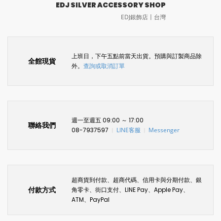
EDJ SILVER ACCESSORY SHOP
EDJ銀飾店〡台灣
上班日，下午五點前當天出貨。預購與訂製商品除
全館現貨
外。
查詢或取消訂單
週一至週五 09:00 ～ 17:00
聯絡我們
08-7937597
LINE客服
Messenger
〡
〡
超商貨到付款、超商代碼、信用卡與分期付款、銀
付款方式
角零卡、街口支付、LINE Pay、Apple Pay、
ATM、PayPal