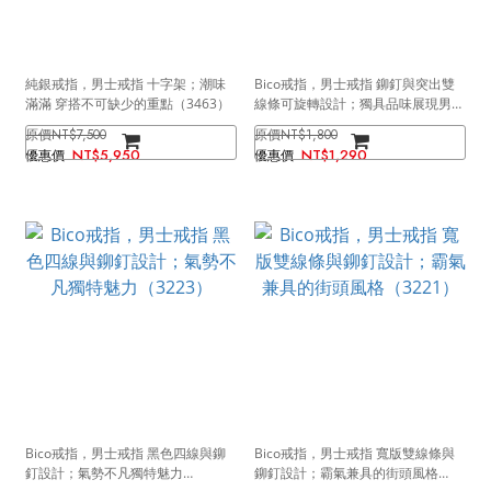
純銀戒指，男士戒指 十字架；潮味
Bico戒指，男士戒指 鉚釘與突出雙
滿滿 穿搭不可缺少的重點（3463）
線條可旋轉設計；獨具品味展現男性
氣勢（3224）
NT$7,500
NT$1,800
NT$5,950
NT$1,290
Bico戒指，男士戒指 黑色四線與鉚
Bico戒指，男士戒指 寬版雙線條與
釘設計；氣勢不凡獨特魅力
鉚釘設計；霸氣兼具的街頭風格