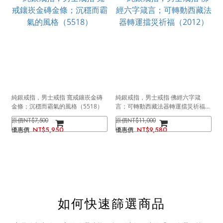
純銀戒指，男士戒指 寬戒鑲崁金磚
純銀戒指，男士戒指 佛經六字箴
金條；沉穩而霸氣的風格（5518）
言；可轉動西藏法器轉運擋災祈福
（2012）
NT$7,500
NT$11,000
NT$5,950
NT$9,580
如何快速篩選商品