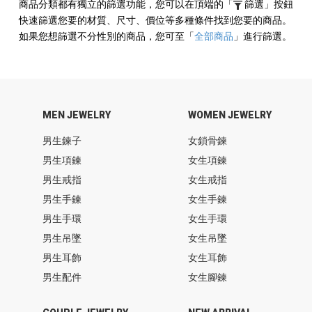
商品分類都有獨立的篩選功能，您可以在頂端的
「
篩選」
按鈕
快速篩選您要的材質、尺寸、價位等多種條件找到您要的商品。
如果您想篩選不分性別的商品，您可至
「
全部商品
」
進行篩選。
MEN JEWELRY
WOMEN JEWELRY
男生鍊子
女鎖骨鍊
男生項鍊
女生項鍊
男生戒指
女生戒指
男生手鍊
女生手鍊
男生手環
女生手環
男生吊墜
女生吊墜
男生耳飾
女生耳飾
男生配件
女生腳鍊