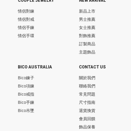
COUPLE JEWELRY
NEW ARRIVAL
情侶對鍊
新品上市
情侶對戒
男士推薦
情侶手鍊
女士推薦
情侶手環
對飾推薦
訂製商品
主題飾品
BICO AUSTRALIA
CONTACT US
Bico鍊子
關於我們
Bico項鍊
聯絡我們
Bico戒指
常見問題
Bico手鍊
尺寸指南
Bico吊墜
退貨換貨
會員回饋
飾品保養