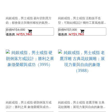
純銀戒指，男士戒指 菱向切割黑方
純銀戒指，男士戒指 活動扳手造
鋯；都會復古與幾何權杖的氣勢
型；可動結構設計 獨特工業風格躍
（4164）
然指間（4092）
NT$6,000
NT$7,300
NT$5,280
NT$5,780
純銀戒指，男士戒指 硬朗俐落方戒
純銀戒指，男士戒指 老鷹浮雕 古典
設計；勝利之果 象徵榮耀與成功
花紋圖雕；展現力量與自由的象徵
（3995）
（3988）