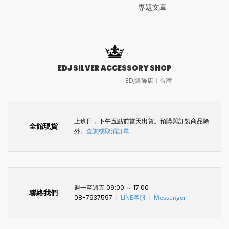
專題文章
EDJ SILVER ACCESSORY SHOP
EDJ銀飾店〡台灣
上班日，下午五點前當天出貨。預購與訂製商品除
全館現貨
外。
查詢或取消訂單
週一至週五 09:00 ～ 17:00
聯絡我們
08-7937597
LINE客服
Messenger
〡
〡