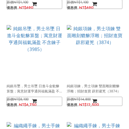
NT$1,100
NT$1,100
NT$690
NT$690
純銀吊墜，男士吊墜 日進斗金豼貅
純銀項鍊，男士項鍊 雙面雕刻貔貅
算盤；寓意財運亨通與福氣滿盈 不
浮雕；招財進寶 辟邪避兇（3874）
含鍊子（3985）
NT$8,100
NT$14,800
NT$6,750
NT$12,500