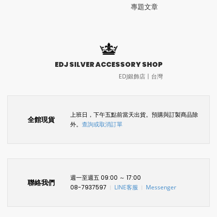
專題文章
EDJ SILVER ACCESSORY SHOP
EDJ銀飾店〡台灣
上班日，下午五點前當天出貨。預購與訂製商品除
全館現貨
外。
查詢或取消訂單
週一至週五 09:00 ～ 17:00
聯絡我們
08-7937597
LINE客服
Messenger
〡
〡