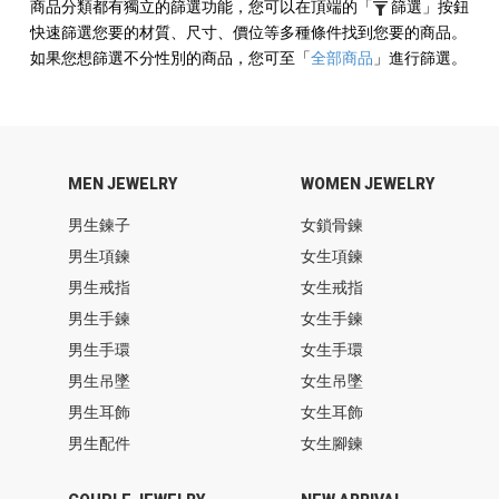
商品分類都有獨立的篩選功能，您可以在頂端的
「
篩選」
按鈕
快速篩選您要的材質、尺寸、價位等多種條件找到您要的商品。
如果您想篩選不分性別的商品，您可至
「
全部商品
」
進行篩選。
MEN JEWELRY
WOMEN JEWELRY
男生鍊子
女鎖骨鍊
男生項鍊
女生項鍊
男生戒指
女生戒指
男生手鍊
女生手鍊
男生手環
女生手環
男生吊墜
女生吊墜
男生耳飾
女生耳飾
男生配件
女生腳鍊