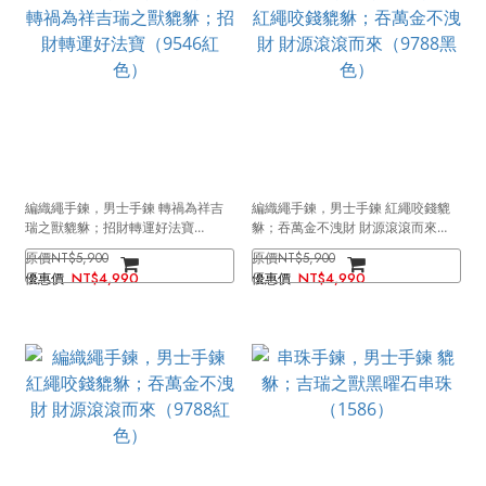
編織繩手鍊，男士手鍊 轉禍為祥吉
編織繩手鍊，男士手鍊 紅繩咬錢貔
瑞之獸貔貅；招財轉運好法寶
貅；吞萬金不洩財 財源滾滾而來
（9546紅色）
（9788黑色）
NT$5,900
NT$5,900
NT$4,990
NT$4,990