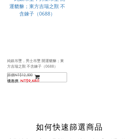
純銀吊墜，男士吊墜 開運貔貅；東
方吉瑞之獸 不含鍊子（0688）
NT$12,500
NT$9,680
如何快速篩選商品