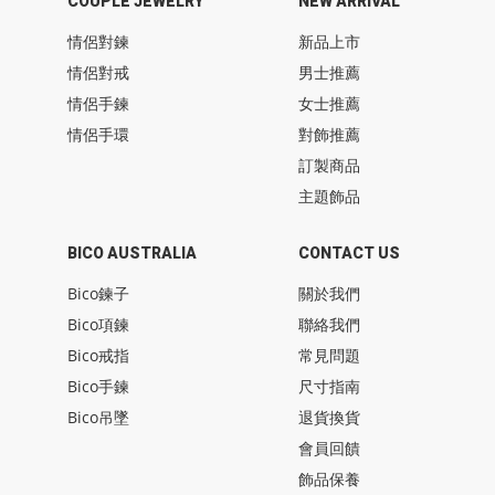
COUPLE JEWELRY
NEW ARRIVAL
情侶對鍊
新品上市
情侶對戒
男士推薦
情侶手鍊
女士推薦
情侶手環
對飾推薦
訂製商品
主題飾品
BICO AUSTRALIA
CONTACT US
Bico鍊子
關於我們
Bico項鍊
聯絡我們
Bico戒指
常見問題
Bico手鍊
尺寸指南
Bico吊墜
退貨換貨
會員回饋
飾品保養