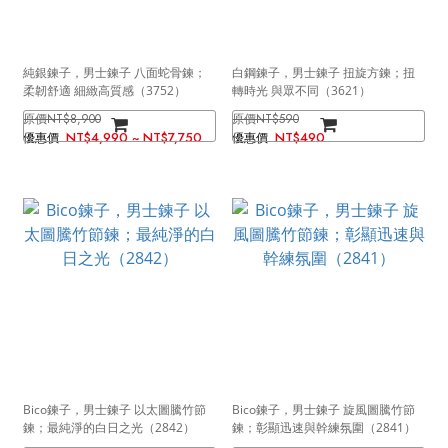
純銀鍊子，男士鍊子 八面蛇骨鍊；
白鋼鍊子，男士鍊子 扭旋方鍊；扭
柔韌舒適 細緻高質感（3752）
轉時光 與眾不同（3621）
NT$8,900
NT$590
NT$4,990 ~ NT$7,750
NT$490
Bico鍊子，男士鍊子 以太圖騰竹節
Bico鍊子，男士鍊子 旋風圖騰竹節
鍊；最純淨的白日之光（2842）
鍊；彰顯迅速與幹練氛圍（2841）