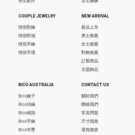
男生配件
女生腳鍊
COUPLE JEWELRY
NEW ARRIVAL
情侶對鍊
新品上市
情侶對戒
男士推薦
情侶手鍊
女士推薦
情侶手環
對飾推薦
訂製商品
主題飾品
BICO AUSTRALIA
CONTACT US
Bico鍊子
關於我們
Bico項鍊
聯絡我們
Bico戒指
常見問題
Bico手鍊
尺寸指南
Bico吊墜
退貨換貨