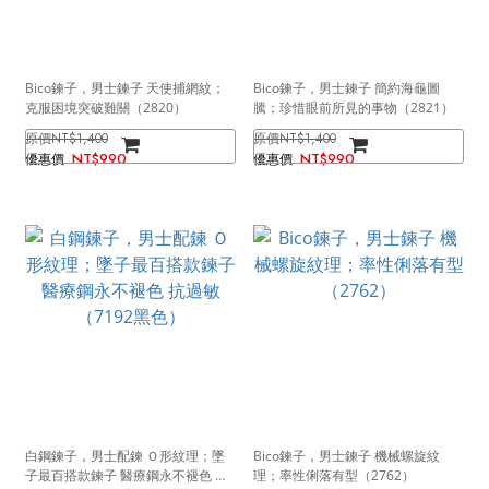
Bico鍊子，男士鍊子 天使捕網紋；
Bico鍊子，男士鍊子 簡約海龜圖
克服困境突破難關（2820）
騰；珍惜眼前所見的事物（2821）
NT$1,400
NT$1,400
NT$990
NT$990
白鋼鍊子，男士配鍊 Ｏ形紋理；墜
Bico鍊子，男士鍊子 機械螺旋紋
子最百搭款鍊子 醫療鋼永不褪色 抗
理；率性俐落有型（2762）