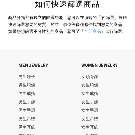
如何快速篩選商品
商品分類都有獨立的篩選功能，您可以在頂端的
「
篩選」
按鈕
快速篩選您要的材質、尺寸、價位等多種條件找到您要的商品。
如果您想篩選不分性別的商品，您可至
「
全部商品
」
進行篩選。
MEN JEWELRY
WOMEN JEWELRY
男生鍊子
女鎖骨鍊
男生項鍊
女生項鍊
男生戒指
女生戒指
男生手鍊
女生手鍊
男生手環
女生手環
男生吊墜
女生吊墜
男生耳飾
女生耳飾