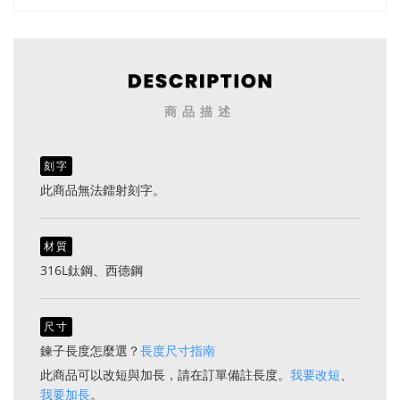
永不褪色 抗過敏（7192銀色）
永不褪色 抗過敏（7192金色）
商品描述
刻字
此商品無法鐳射刻字。
材質
316L鈦鋼、西德鋼
尺寸
鍊子長度怎麼選？
長度尺寸指南
此商品可以改短與加長，請在訂單備註長度。
我要改短
、
我要加長
。