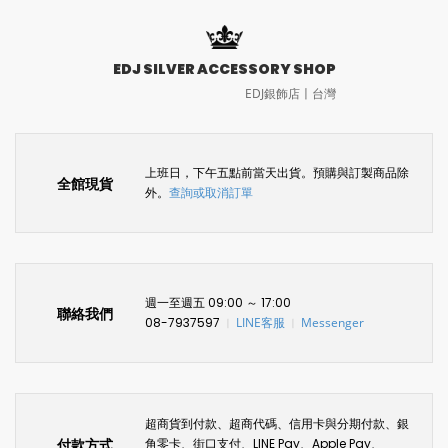
EDJ SILVER ACCESSORY SHOP
EDJ銀飾店〡台灣
上班日，下午五點前當天出貨。預購與訂製商品除
全館現貨
外。
查詢或取消訂單
週一至週五 09:00 ～ 17:00
聯絡我們
08-7937597
LINE客服
Messenger
〡
〡
超商貨到付款、超商代碼、信用卡與分期付款、銀
付款方式
角零卡、街口支付、LINE Pay、Apple Pay、