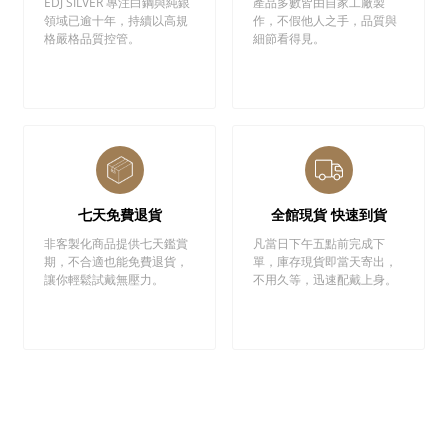
EDJ SILVER 專注白鋼與純銀
產品多數皆由自家工廠製
領域已逾十年，持續以高規
作，不假他人之手，品質與
格嚴格品質控管。
細節看得見。
七天免費退貨
全館現貨 快速到貨
非客製化商品提供七天鑑賞
凡當日下午五點前完成下
期，不合適也能免費退貨，
單，庫存現貨即當天寄出，
讓你輕鬆試戴無壓力。
不用久等，迅速配戴上身。