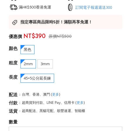
滿HK$500香港免運
訂閱電子報週週送300
指定專區商品限時5折！滿額再享免運！
NT$390
NT$500
顏色
黑色
粗度
2mm
3mm
長度
45+5公分延長鍊
配送
:
台灣、香港、澳門
(
更多
)
付款
:
超商貨到付款、LINE Pay、信用卡
(
更多
)
送貨
:
超商配送、黑貓宅配、順豐速運、智能櫃
數量