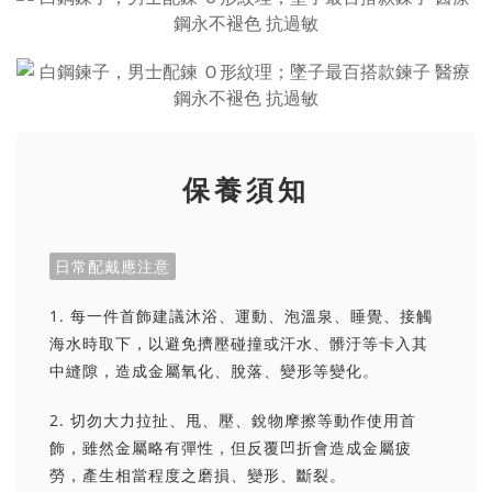
保養須知
日常配戴應注意
1. 每一件首飾建議沐浴、運動、泡溫泉、睡覺、接觸
海水時取下，以避免擠壓碰撞或汗水、髒汙等卡入其
中縫隙，造成金屬氧化、脫落、變形等變化。
2. 切勿大力拉扯、甩、壓、銳物摩擦等動作使用首
飾，雖然金屬略有彈性，但反覆凹折會造成金屬疲
勞，產生相當程度之磨損、變形、斷裂。