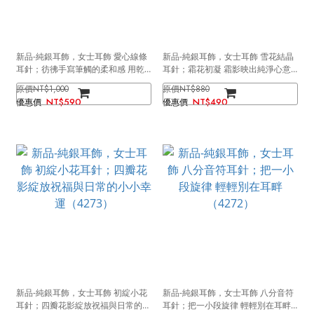
新品-純銀耳飾，女士耳飾 愛心線條
新品-純銀耳飾，女士耳飾 雪花結晶
耳針；彷彿手寫筆觸的柔和感 用乾
耳針；霜花初凝 霜影映出純淨心意
淨線條傳達溫柔心意（4275）
（4274）
NT$1,000
NT$880
NT$590
NT$490
新品-純銀耳飾，女士耳飾 初綻小花
新品-純銀耳飾，女士耳飾 八分音符
耳針；四瓣花影綻放祝福與日常的小
耳針；把一小段旋律 輕輕別在耳畔