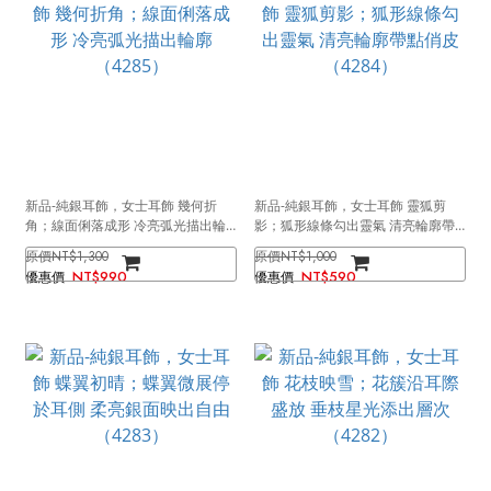
新品-純銀耳飾，女士耳飾 幾何折
新品-純銀耳飾，女士耳飾 靈狐剪
角；線面俐落成形 冷亮弧光描出輪
影；狐形線條勾出靈氣 清亮輪廓帶
廓（4285）
點俏皮（4284）
NT$1,300
NT$1,000
NT$990
NT$590