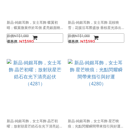
新品-純銀耳飾，女士耳飾 蝶翼初
新品-純銀耳飾，女士耳飾 花枝映
晴；蝶翼微展停於耳側 柔亮銀面映
雪；花簇沿耳際盛放 垂枝星光添出
出自由（4283）
層次（4282）
NT$1,000
NT$1,000
NT$590
NT$590
新品-純銀耳飾，女士耳飾 晶芒初
新品-純銀耳飾，女士耳飾 星芒映
曜；放射狀星芒鋯石在光下清亮起伏
痕；光點閃耀瞬間帶來指引與好運