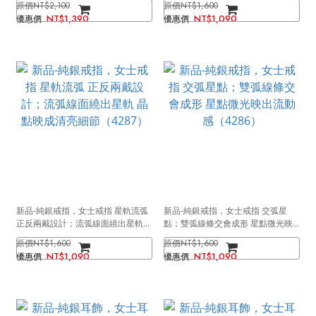
NT$2,100
NT$1,600
NT$1,390
NT$1,090
新品-純銀戒指，女士戒指 星軌流弧
新品-純銀戒指，女士戒指 交弧星
正反兩戴設計；流弧線面繞出星軌
點；雙弧線條交會成形 星點微光映
晶點映成清亮細節（4287）
出流動感（4286）
NT$1,600
NT$1,600
NT$1,090
NT$1,090