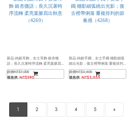
新品-純銀耳飾，女士耳飾 銀杏微
新品-純銀手鐲，女士手鐲 穗影細弧
語；長久沉著時序流轉 柔亮葉脈寫
繞出光影；復古裡帶俐落 重複排列
出秋意（4269）
的節奏感（4268）
NT$1,000
NT$3,600
NT$590
NT$3,055
1
2
3
4
5
»