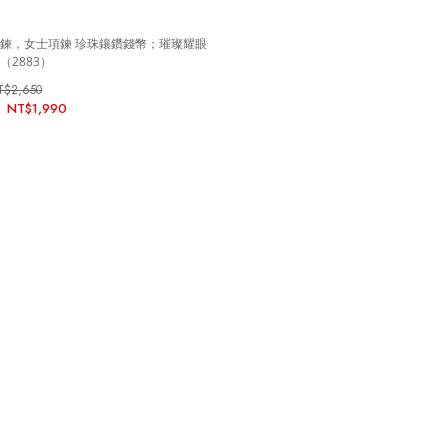
鍊，女士項鍊 珍珠鑲鑽錢幣；璀璨耀眼
（2883）
T$2,650
NT$1,990