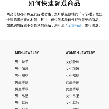
如何快速篩選商品
商品分類都有獨立的篩選功能，您可以在頂端的
「
篩選」
按鈕
快速篩選您要的材質、尺寸、價位等多種條件找到您要的商品。
如果您想篩選不分性別的商品，您可至
「
全部商品
」
進行篩選。
MEN JEWELRY
WOMEN JEWELRY
男生鍊子
女鎖骨鍊
男生項鍊
女生項鍊
男生戒指
女生戒指
男生手鍊
女生手鍊
男生手環
女生手環
男生吊墜
女生吊墜
男生耳飾
女生耳飾