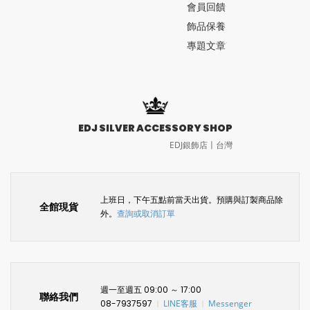
會員回饋
飾品保養
專題文章
EDJ SILVER ACCESSORY SHOP
EDJ銀飾店〡台灣
上班日，下午五點前當天出貨。預購與訂製商品除
全館現貨
外。
查詢或取消訂單
週一至週五 09:00 ～ 17:00
聯絡我們
08-7937597
LINE客服
Messenger
〡
〡