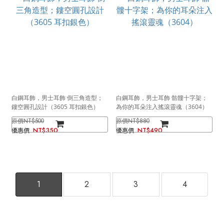
白鋼耳飾，男士耳飾 倒三角造型；
白鋼耳飾，男士耳飾 骷髏十字架；
鏤空圓孔設計（3605 耳扣銀色）
為你的耳朵注入搖滾靈魂（3604）
NT$500
NT$880
NT$350
NT$490
1
2
3
4