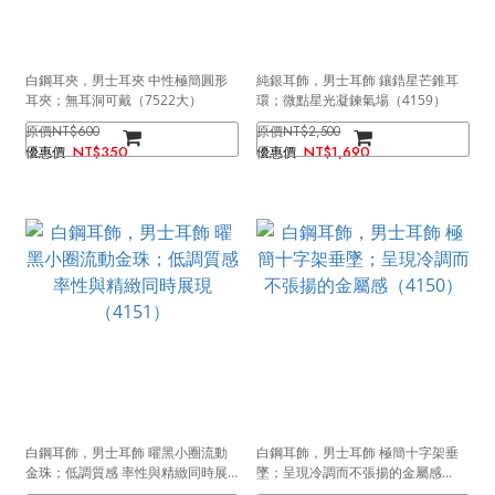
白鋼耳夾，男士耳夾 中性極簡圓形
純銀耳飾，男士耳飾 鑲鋯星芒錐耳
耳夾；無耳洞可戴（7522大）
環；微點星光凝鍊氣場（4159）
NT$600
NT$2,500
NT$350
NT$1,690
白鋼耳飾，男士耳飾 曜黑小圈流動
白鋼耳飾，男士耳飾 極簡十字架垂
金珠；低調質感 率性與精緻同時展
墜；呈現冷調而不張揚的金屬感
現（4151）
（4150）