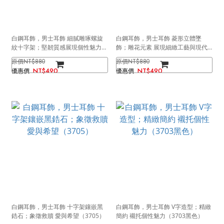
白鋼耳飾，男士耳飾 細膩雕琢螺旋
白鋼耳飾，男士耳飾 菱形立體墜
紋十字架；堅韌質感展現個性魅力
飾；雕花元素 展現細緻工藝與現代
（3902）
美學（3901）
NT$880
NT$880
NT$490
NT$490
白鋼耳飾，男士耳飾 十字架鑲嵌黑
白鋼耳飾，男士耳飾 V字造型；精緻
鋯石；象徵救贖 愛與希望（3705）
簡約 襯托個性魅力（3703黑色）