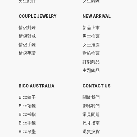
男生配件
女生腳鍊
COUPLE JEWELRY
NEW ARRIVAL
情侶對鍊
新品上市
情侶對戒
男士推薦
情侶手鍊
女士推薦
情侶手環
對飾推薦
訂製商品
主題飾品
BICO AUSTRALIA
CONTACT US
Bico鍊子
關於我們
Bico項鍊
聯絡我們
Bico戒指
常見問題
Bico手鍊
尺寸指南
Bico吊墜
退貨換貨