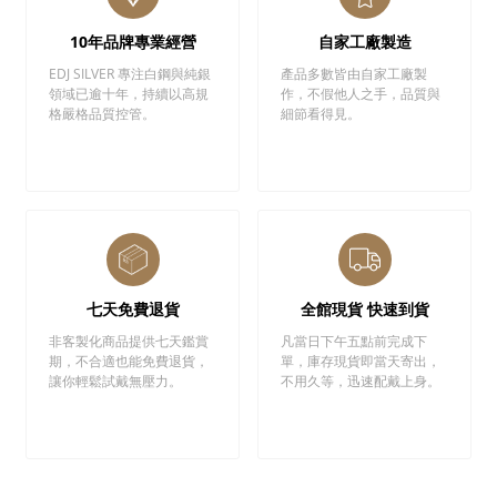
10年品牌專業經營
自家工廠製造
EDJ SILVER 專注白鋼與純銀
產品多數皆由自家工廠製
領域已逾十年，持續以高規
作，不假他人之手，品質與
格嚴格品質控管。
細節看得見。
七天免費退貨
全館現貨 快速到貨
非客製化商品提供七天鑑賞
凡當日下午五點前完成下
期，不合適也能免費退貨，
單，庫存現貨即當天寄出，
讓你輕鬆試戴無壓力。
不用久等，迅速配戴上身。