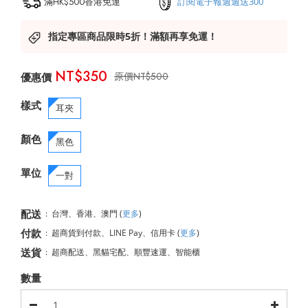
滿HK$500香港免運
訂閱電子報週週送300
指定專區商品限時5折！滿額再享免運！
NT$350
NT$500
樣式
耳夾
顏色
黑色
單位
一對
配送
:
台灣、香港、澳門
(
更多
)
付款
:
超商貨到付款、LINE Pay、信用卡
(
更多
)
送貨
:
超商配送、黑貓宅配、順豐速運、智能櫃
數量