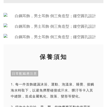
保養須知
日常配戴應注意
1. 每一件首飾建議沐浴、運動、泡溫泉、睡覺、接觸
海水時取下，以避免擠壓碰撞或汗水、髒汙等卡入其
中縫隙，造成金屬氧化、脫落、變形等變化。
2. 切勿大力拉扯、甩、壓、銳物摩擦等動作使用首