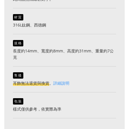
材質
316L鈦鋼、西德鋼
規格
長度約14mm、寬度約8mm、高度約31mm、重量約7公
克
售後
耳飾無法退貨與換貨
。
詳細說明
包裝
樣式僅供參考，依實際為準