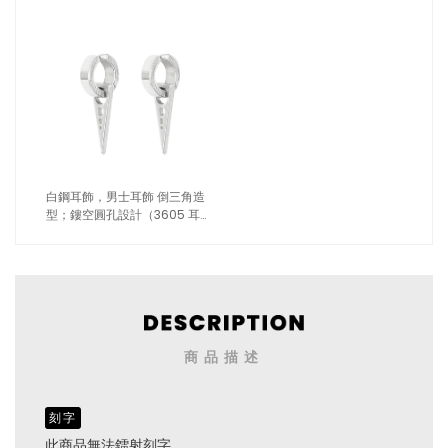
白鋼耳飾，男士耳飾 倒三角造
型；鏤空圓孔設計（3605 耳夾
銀色）
商品描述
刻字
此商品無法鐳射刻字。