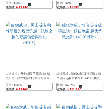
色）
色）
NT$500
NT$500
NT$350
NT$350
白鋼戒指，男士戒指 荊棘環繞的暗
純銀對戒，情侶戒指 破碎星隕；鎖
黑質感；試煉之後的守護信念與重生
住承諾 起伏承載光影（4110男款）
（4106）
NT$880
NT$2,600
NT$490
NT$1,890