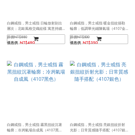
白鋼戒指，男士戒指 日輪放射刻出
白鋼戒指，男士戒指 暖金扭紋描勒
層次；北歐風格交織紋樣 寓意持續
輪廓；低調華光鋪陳氣場（4107金
與守護（4114）
色）
NT$880
NT$500
NT$490
NT$350
白鋼戒指，男士戒指 霧黑扭紋沉著
白鋼戒指，男士戒指 亮銀扭紋折射
輪廓；冷冽氣場自成風（4107黑
光影；日常質感隨手搭配（4107銀