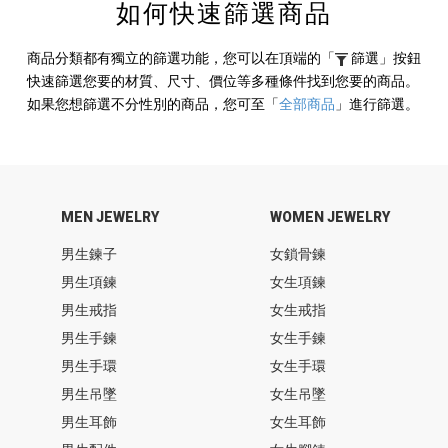
如何快速篩選商品
商品分類都有獨立的篩選功能，您可以在頂端的
「
篩選」
按鈕
快速篩選您要的材質、尺寸、價位等多種條件找到您要的商品。
如果您想篩選不分性別的商品，您可至
「
全部商品
」
進行篩選。
MEN JEWELRY
WOMEN JEWELRY
男生鍊子
女鎖骨鍊
男生項鍊
女生項鍊
男生戒指
女生戒指
男生手鍊
女生手鍊
男生手環
女生手環
男生吊墜
女生吊墜
男生耳飾
女生耳飾