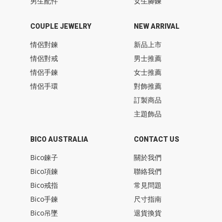
男生配件
女生腳鍊
COUPLE JEWELRY
NEW ARRIVAL
情侶對鍊
新品上市
情侶對戒
男士推薦
情侶手鍊
女士推薦
情侶手環
對飾推薦
訂製商品
主題飾品
BICO AUSTRALIA
CONTACT US
Bico鍊子
關於我們
Bico項鍊
聯絡我們
Bico戒指
常見問題
Bico手鍊
尺寸指南
Bico吊墜
退貨換貨