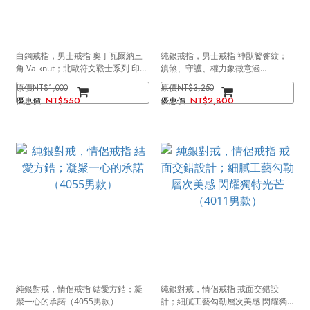
白鋼戒指，男士戒指 奧丁瓦爾納三
純銀戒指，男士戒指 神獸饕餮紋；
角 Valknut；北歐符文戰士系列 印記
鎮煞、守護、權力象徵意涵
戒（4104）
（4098）
NT$1,000
NT$3,250
NT$550
NT$2,800
純銀對戒，情侶戒指 結愛方鋯；凝
純銀對戒，情侶戒指 戒面交錯設
聚一心的承諾（4055男款）
計；細膩工藝勾勒層次美感 閃耀獨