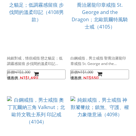
純銀對戒，情侶戒指 戀之貓足；低
白鋼戒指，男士戒指 聖喬治屠龍印
調霧感留痕 步伐間的溫柔印記
章戒指 St. George and the
（4108男款）
Dragon；北歐凱爾特風騎士戒
NT$2,300
NT$1,000
（4105）
NT$1,690
NT$550