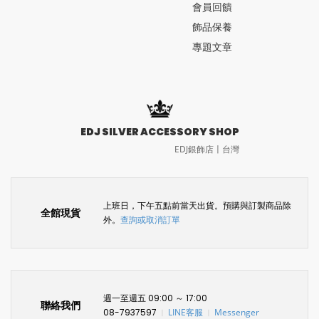
會員回饋
飾品保養
專題文章
EDJ SILVER ACCESSORY SHOP
EDJ銀飾店〡台灣
上班日，下午五點前當天出貨。預購與訂製商品除
全館現貨
外。
查詢或取消訂單
週一至週五 09:00 ～ 17:00
聯絡我們
08-7937597
LINE客服
Messenger
〡
〡