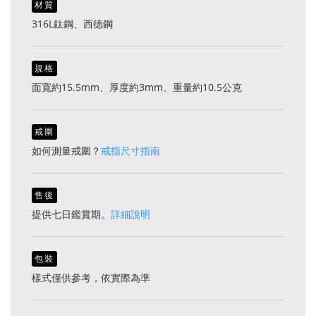
材質
316L鈦鋼、西德鋼
規格
面寬約15.5mm、厚度約3mm、重量約10.5公克
戒圍
如何測量戒圍？
戒指尺寸指南
售後
提供七日鑑賞期。
詳細說明
包裝
樣式僅供參考，依實際為準