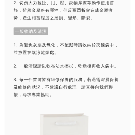
2. 切勿大力拉扯、甩、壓、銳物摩擦等動作使用首
飾，雖然金屬略有彈性，但反覆凹折會造成金屬疲
勞，產生相當程度之磨損、變形、斷裂。
一般收納及清潔
1. 為避免灰塵及氧化，不配戴時請收納於夾鍊袋中，
並放置在陰涼乾燥處。
2. 一般清潔請以軟布沾水擦拭，乾燥後再收入袋中。
3. 每一件首飾皆有維修保養的服務，若遇需深層保養
及維修的狀況，不建議自行處理，請直接向我們聯
繫，尋求專業協助。