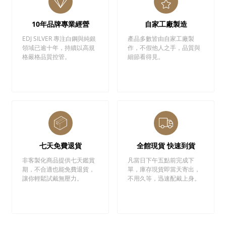
10年品牌專業經營
自家工廠製造
EDJ SILVER 專注白鋼與純銀
產品多數皆由自家工廠製
領域已逾十年，持續以高規
作，不假他人之手，品質與
格嚴格品質控管。
細節看得見。
七天免費退貨
全館現貨 快速到貨
非客製化商品提供七天鑑賞
凡當日下午五點前完成下
期，不合適也能免費退貨，
單，庫存現貨即當天寄出，
讓你輕鬆試戴無壓力。
不用久等，迅速配戴上身。