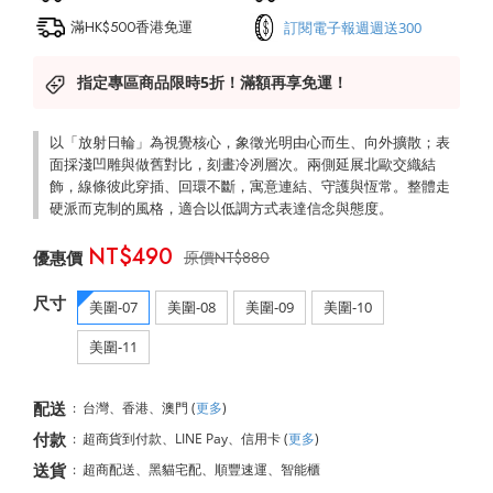
滿HK$500香港免運
訂閱電子報週週送300
指定專區商品限時5折！滿額再享免運！
以「放射日輪」為視覺核心，象徵光明由心而生、向外擴散；表
面採淺凹雕與做舊對比，刻畫冷冽層次。兩側延展北歐交織結
飾，線條彼此穿插、回環不斷，寓意連結、守護與恆常。整體走
硬派而克制的風格，適合以低調方式表達信念與態度。
NT$490
NT$880
尺寸
美圍-07
美圍-08
美圍-09
美圍-10
美圍-11
配送
:
台灣、香港、澳門
(
更多
)
付款
:
超商貨到付款、LINE Pay、信用卡
(
更多
)
送貨
:
超商配送、黑貓宅配、順豐速運、智能櫃