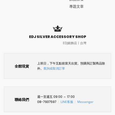
專題文章
EDJ SILVER ACCESSORY SHOP
EDJ銀飾店〡台灣
上班日，下午五點前當天出貨。預購與訂製商品除
全館現貨
外。
查詢或取消訂單
週一至週五 09:00 ～ 17:00
聯絡我們
08-7937597
LINE客服
Messenger
〡
〡