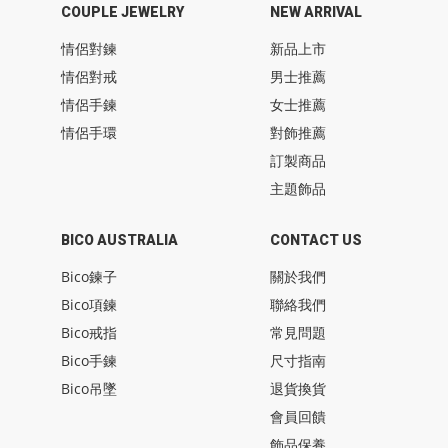
COUPLE JEWELRY
NEW ARRIVAL
情侶對鍊
新品上市
情侶對戒
男士推薦
情侶手鍊
女士推薦
情侶手環
對飾推薦
訂製商品
主題飾品
BICO AUSTRALIA
CONTACT US
Bico鍊子
關於我們
Bico項鍊
聯絡我們
Bico戒指
常見問題
Bico手鍊
尺寸指南
Bico吊墜
退貨換貨
會員回饋
飾品保養