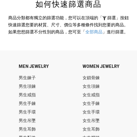
如何快速篩選商品
商品分類都有獨立的篩選功能，您可以在頂端的
「
篩選」
按鈕
快速篩選您要的材質、尺寸、價位等多種條件找到您要的商品。
如果您想篩選不分性別的商品，您可至
「
全部商品
」
進行篩選。
MEN JEWELRY
WOMEN JEWELRY
男生鍊子
女鎖骨鍊
男生項鍊
女生項鍊
男生戒指
女生戒指
男生手鍊
女生手鍊
男生手環
女生手環
男生吊墜
女生吊墜
男生耳飾
女生耳飾