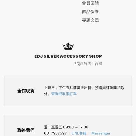
會員回饋
飾品保養
專題文章
EDJ SILVER ACCESSORY SHOP
EDJ銀飾店〡台灣
上班日，下午五點前當天出貨。預購與訂製商品除
全館現貨
外。
查詢或取消訂單
週一至週五 09:00 ～ 17:00
聯絡我們
08-7937597
LINE客服
Messenger
〡
〡