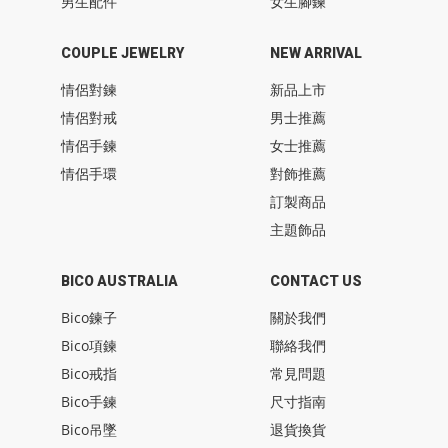
男生配件
女生腳鍊
COUPLE JEWELRY
NEW ARRIVAL
情侶對鍊
新品上市
情侶對戒
男士推薦
情侶手鍊
女士推薦
情侶手環
對飾推薦
訂製商品
主題飾品
BICO AUSTRALIA
CONTACT US
Bico鍊子
關於我們
Bico項鍊
聯絡我們
Bico戒指
常見問題
Bico手鍊
尺寸指南
Bico吊墜
退貨換貨