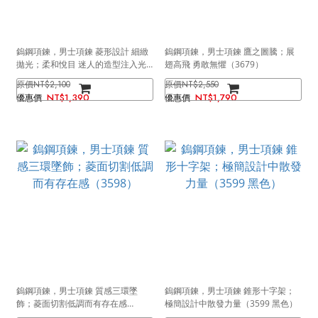
鎢鋼項鍊，男士項鍊 菱形設計 細緻
鎢鋼項鍊，男士項鍊 鷹之圖騰；展
拋光；柔和悅目 迷人的造型注入光
翅高飛 勇敢無懼（3679）
彩（3813）
NT$2,100
NT$2,550
NT$1,390
NT$1,790
鎢鋼項鍊，男士項鍊 質感三環墜
鎢鋼項鍊，男士項鍊 錐形十字架；
飾；菱面切割低調而有存在感
極簡設計中散發力量（3599 黑色）
（3598）