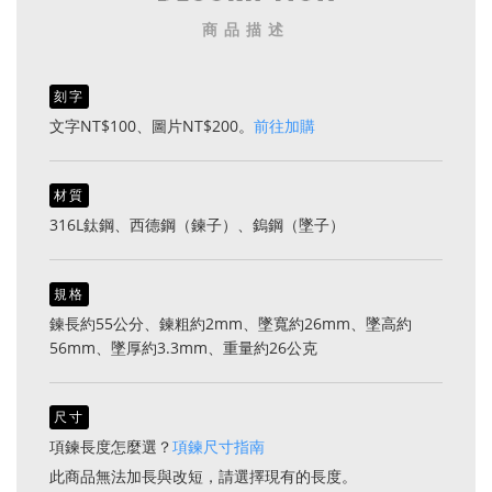
商品描述
刻字
文字NT$100、圖片NT$200。
前往加購
材質
316L鈦鋼、西德鋼（鍊子）、鎢鋼（墜子）
規格
鍊長約55公分、鍊粗約2mm、墜寬約26mm、墜高約
56mm、墜厚約3.3mm、重量約26公克
尺寸
項鍊長度怎麼選？
項鍊尺寸指南
此商品無法加長與改短，請選擇現有的長度。