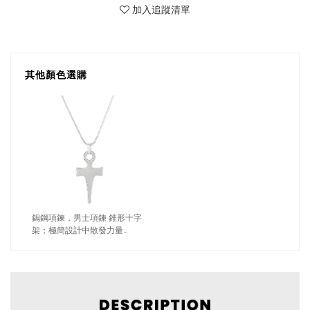
加入追蹤清單
其他顏色選購
鎢鋼項鍊，男士項鍊 錐形十字
架；極簡設計中散發力量
（3599 銀色）