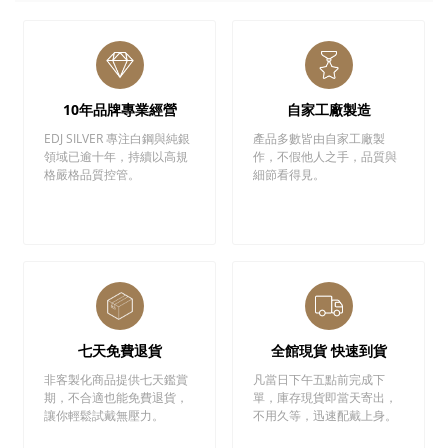
10年品牌專業經營
自家工廠製造
EDJ SILVER 專注白鋼與純銀
產品多數皆由自家工廠製
領域已逾十年，持續以高規
作，不假他人之手，品質與
格嚴格品質控管。
細節看得見。
七天免費退貨
全館現貨 快速到貨
非客製化商品提供七天鑑賞
凡當日下午五點前完成下
期，不合適也能免費退貨，
單，庫存現貨即當天寄出，
讓你輕鬆試戴無壓力。
不用久等，迅速配戴上身。