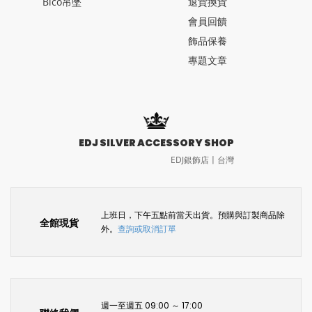
Bico吊墜
退貨換貨
會員回饋
飾品保養
專題文章
EDJ SILVER ACCESSORY SHOP
EDJ銀飾店〡台灣
上班日，下午五點前當天出貨。預購與訂製商品除
全館現貨
外。
查詢或取消訂單
週一至週五 09:00 ～ 17:00