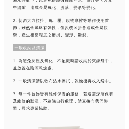
海水時取下，以避免擠壓碰撞或汗水、髒汙等卡入其
中縫隙，造成金屬氧化、脫落、變形等變化。
2. 切勿大力拉扯、甩、壓、銳物摩擦等動作使用首
飾，雖然金屬略有彈性，但反覆凹折會造成金屬疲
勞，產生相當程度之磨損、變形、斷裂。
一般收納及清潔
1. 為避免灰塵及氧化，不配戴時請收納於夾鍊袋中，
並放置在陰涼乾燥處。
2. 一般清潔請以軟布沾水擦拭，乾燥後再收入袋中。
3. 每一件首飾皆有維修保養的服務，若遇需深層保養
及維修的狀況，不建議自行處理，請直接向我們聯
繫，尋求專業協助。