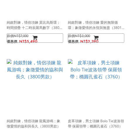
純銀對鍊，情侶項鍊 莫比烏斯環；
純銀對鍊，情侶項鍊 愛的無限循
時間摺疊 十二時辰羅馬數字（3807
環；象徵愛情的永恆與無盡（3801
男款）
男款）
NT$7,000
NT$3,000
NT$5,490
NT$2,390
純銀對鍊，情侶項鍊 龍鳳游鳴；象
皮革項鍊，男士項鍊 Bolo Tie波洛領
徵愛情的協和與長久（3800男款）
帶 保羅領帶；橢圓孔雀石（3760）