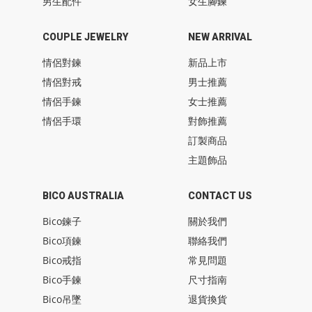
男生配件
女生腳鍊
COUPLE JEWELRY
NEW ARRIVAL
情侶對鍊
新品上市
情侶對戒
男士推薦
情侶手鍊
女士推薦
情侶手環
對飾推薦
訂製商品
主題飾品
BICO AUSTRALIA
CONTACT US
Bico鍊子
關於我們
Bico項鍊
聯絡我們
Bico戒指
常見問題
Bico手鍊
尺寸指南
Bico吊墜
退貨換貨