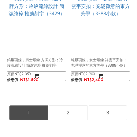
鎢鋼項鍊，男士項鍊 方牌方形；冷
純銀項鍊，女士項鍊 祥雲平安扣；
峻流線設計 簡潔純粹 推薦刻字
充滿禪意的東方美學（3388小款）
（3429）
NT$2,350
NT$2,900
NT$1,590
NT$2,400
1
2
3