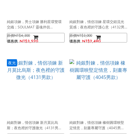
純銀項鍊，男士項鍊 勝利星環雙環
純銀對鍊，情侶項鍊 星環交錯流光
交織；SOULMAT 靈魂伴侶
質感；夜色裡的守護心意（4132男
（4191）
款）
NT$4,300
NT$3,000
NT$3,520
NT$2,490
夜光
純銀對鍊，情侶項鍊 新月莫比烏
純銀對鍊，情侶項鍊 橡樹圓環映堅
斯；夜色裡的守護微光（4131男
定情意，刻畫專屬守護（4045男
款）
款）