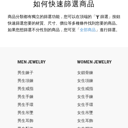
如何快速篩選商品
商品分類都有獨立的篩選功能，您可以在頂端的
「
篩選」
按鈕
快速篩選您要的材質、尺寸、價位等多種條件找到您要的商品。
如果您想篩選不分性別的商品，您可至
「
全部商品
」
進行篩選。
MEN JEWELRY
WOMEN JEWELRY
男生鍊子
女鎖骨鍊
男生項鍊
女生項鍊
男生戒指
女生戒指
男生手鍊
女生手鍊
男生手環
女生手環
男生吊墜
女生吊墜
男生耳飾
女生耳飾