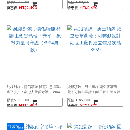
NT$3,000
NT$3,000
NT$2,490
NT$2,490
純銀對鍊，情侶項鍊 祥龍吐息 黑瑪
純銀項鍊，男士項鍊 鏤空唐草葫
瑙平安扣；象徵力量與守護（3984
蘆；可轉動設計 細膩工藝打造立體
男款）
層次感（3969）
NT$3,000
NT$5,600
NT$2,490
NT$4,730
訂製商品