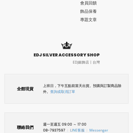
會員回饋
飾品保養
專題文章
EDJ SILVER ACCESSORY SHOP
EDJ銀飾店〡台灣
上班日，下午五點前當天出貨。預購與訂製商品除
全館現貨
外。
查詢或取消訂單
週一至週五 09:00 ～ 17:00
聯絡我們
08-7937597
LINE客服
Messenger
〡
〡