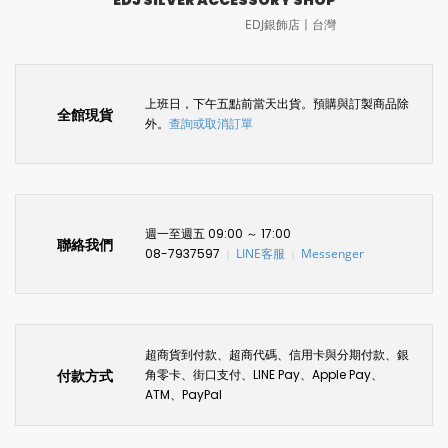
EDJ SILVER ACCESSORY SHOP
EDJ銀飾店〡台灣
上班日，下午五點前當天出貨。預購與訂製商品除
全館現貨
外。
查詢或取消訂單
週一至週五 09:00 ～ 17:00
聯絡我們
08-7937597
LINE客服
Messenger
〡
〡
超商貨到付款、超商代碼、信用卡與分期付款、銀
付款方式
角零卡、街口支付、LINE Pay、Apple Pay、
ATM、PayPal