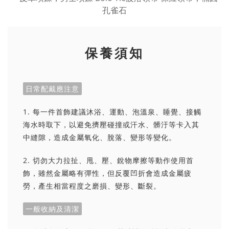
保養須知
日常配戴應注意
1. 每一件首飾建議沐浴、運動、泡溫泉、睡覺、接觸
海水時取下，以避免擠壓碰撞或汗水、髒汙等卡入其
中縫隙，造成金屬氧化、脫落、變形等變化。
2. 切勿大力拉扯、甩、壓、銳物摩擦等動作使用首
飾，雖然金屬略有彈性，但反覆凹折會造成金屬疲
勞，產生相當程度之磨損、變形、斷裂。
一般收納及清潔