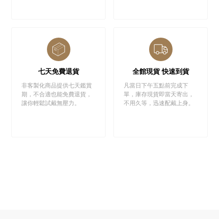
七天免費退貨
全館現貨 快速到貨
非客製化商品提供七天鑑賞
凡當日下午五點前完成下
期，不合適也能免費退貨，
單，庫存現貨即當天寄出，
讓你輕鬆試戴無壓力。
不用久等，迅速配戴上身。