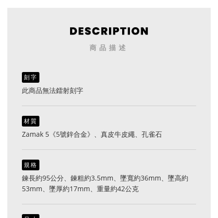
商品描述
刻字
此商品無法鐳射刻字
材質
Zamak 5《5號鋅合金》、真皮牛皮繩、孔雀石
規格
鍊長約95公分、鍊粗約3.5mm、墜寬約36mm、墜高約
53mm、墜厚約17mm、重量約42公克