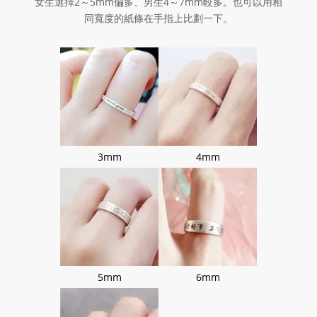
女生選擇2～5mm偏多、男生4～7mm較多。也可以用相
同寬度的紙條在手指上比劃一下。
3mm
4mm
5mm
6mm