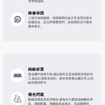
求專業協助。
維修保固
三個月保固服務。保固期間內如正常使用仍發生
損傷狀況，請立即聯繫我們，依損壞狀況可能有
費用產生。
純銀材質
貴金屬中經典不敗,價位親民且質地柔軟而易於加
工,故設計感更為強烈。銀本身會氧化屬正常,以拭
銀布擦拭即可
褪色問題
配戴習慣延長色澤壽命:避免外力磨損或碰觸化學
品、運動配戴、接觸溫泉或海水、洗澡睡覺時