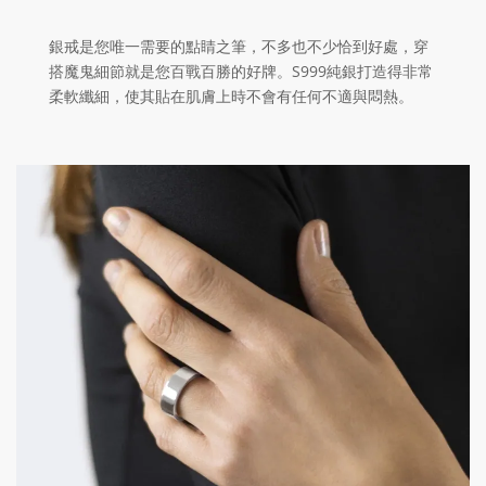
銀戒是您唯一需要的點睛之筆，不多也不少恰到好處，穿
搭魔鬼細節就是您百戰百勝的好牌。S999純銀打造得非常
柔軟纖細，使其貼在肌膚上時不會有任何不適與悶熱。