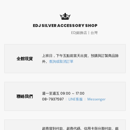
EDJ SILVER ACCESSORY SHOP
EDJ銀飾店〡台灣
上班日，下午五點前當天出貨。預購與訂製商品除
全館現貨
外。
查詢或取消訂單
週一至週五 09:00 ～ 17:00
聯絡我們
08-7937597
LINE客服
Messenger
〡
〡
超商貨到付款、超商代碼、信用卡與分期付款、銀