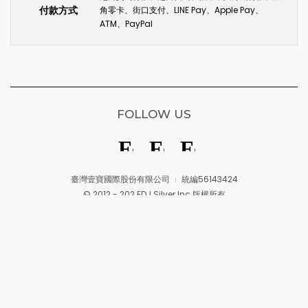
付款方式
角零卡、街口支付、LINE Pay、Apple Pay、
ATM、PayPal
FOLLOW US
臺灣壹寶國際股份有限公司
統編56143424
© 2012 - 202 EDJ Silver Inc.版權所有
隱私權政策
條款與細則
反詐騙宣導