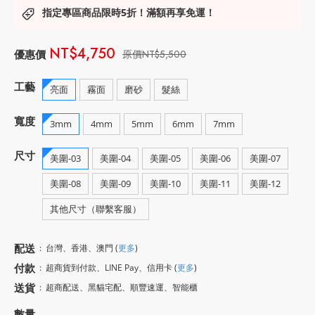
指定專區商品限時5折！滿額再享免運！
NT$4,750
NT$5,500
工藝
亮面
霧面
磨砂
髮絲
寬度
3mm
4mm
5mm
6mm
7mm
尺寸
美圍-03
美圍-04
美圍-05
美圍-06
美圍-07
美圍-08
美圍-09
美圍-10
美圍-11
美圍-12
其他尺寸（聯繫客服）
配送
:
台灣、香港、澳門
(
更多
)
付款
:
超商貨到付款、LINE Pay、信用卡
(
更多
)
送貨
:
超商配送、黑貓宅配、順豐速運、智能櫃
數量