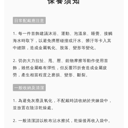
保養須知
日常配戴應注意
1. 每一件首飾建議沐浴、運動、泡溫泉、睡覺、接觸
海水時取下，以避免擠壓碰撞或汗水、髒汙等卡入其
中縫隙，造成金屬氧化、脫落、變形等變化。
2. 切勿大力拉扯、甩、壓、銳物摩擦等動作使用首
飾，雖然金屬略有彈性，但反覆凹折會造成金屬疲
勞，產生相當程度之磨損、變形、斷裂。
一般收納及清潔
1. 為避免灰塵及氧化，不配戴時請收納於夾鍊袋中，
並放置在陰涼乾燥處。
2. 一般清潔請以軟布沾水擦拭，乾燥後再收入袋中。