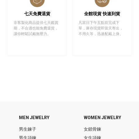
七天免費退貨
全館現貨 快速到貨
非客製化商品提供七天鑑賞
凡當日下午五點前完成下
期，不合適也能免費退貨，
單，庫存現貨即當天寄出，
讓你輕鬆試戴無壓力。
不用久等，迅速配戴上身。
MEN JEWELRY
WOMEN JEWELRY
男生鍊子
女鎖骨鍊
男生項鍊
女生項鍊