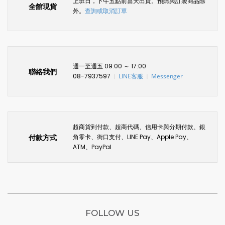
上班日，下午五點前當天出貨。預購與訂製商品除
全館現貨
外。
查詢或取消訂單
週一至週五 09:00 ～ 17:00
聯絡我們
08-7937597
LINE客服
Messenger
〡
〡
超商貨到付款、超商代碼、信用卡與分期付款、銀
付款方式
角零卡、街口支付、LINE Pay、Apple Pay、
ATM、PayPal
FOLLOW US