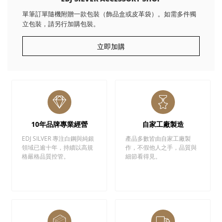
單筆訂單隨機附贈一款包裝（飾品盒或皮革袋）。如需多件獨
立包裝，請另行加購包裝。
立即加購
10年品牌專業經營
自家工廠製造
EDJ SILVER 專注白鋼與純銀
產品多數皆由自家工廠製
領域已逾十年，持續以高規
作，不假他人之手，品質與
格嚴格品質控管。
細節看得見。