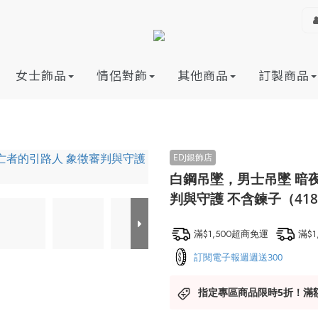
女士飾品
情侶對飾
其他商品
訂製商品
白鋼吊墜，男士吊墜 暗
判與守護 不含鍊子（418
滿$1,500超商免運
滿$
訂閱電子報週週送300
指定專區商品限時5折！滿