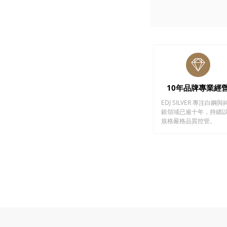
10年品牌專業經
EDJ SILVER 專注白鋼與
銀領域已逾十年，持續
規格嚴格品質控管。