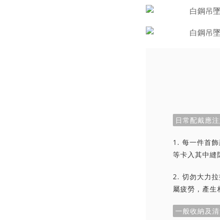
日常配戴應注
1. 每一件
等卡入其中縫
2. 切勿大
屬疲勞，產生
一般收納及清