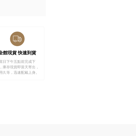
全館現貨 快速到貨
當日下午五點前完成下
，庫存現貨即當天寄出，
用久等，迅速配戴上身。