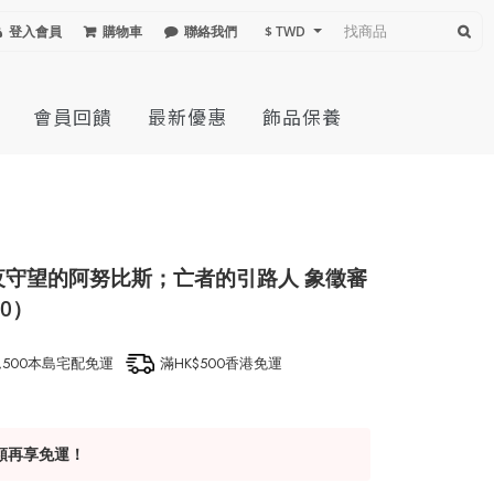
登入會員
購物車
聯絡我們
$ TWD
會員回饋
最新優惠
飾品保養
夜守望的阿努比斯；亡者的引路人 象徵審
0）
1,500本島宅配免運
滿HK$500香港免運
額再享免運！