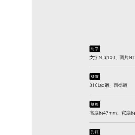
刻字
文字NT$100、圖片NT
材質
316L鈦鋼、西德鋼
規格
高度約47mm、寬度約
孔距