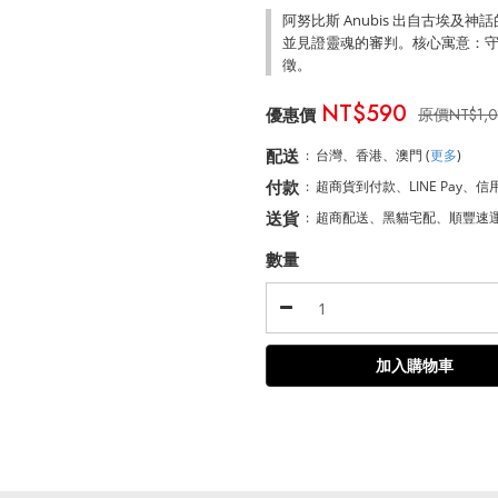
阿努比斯 Anubis 出自古埃
並見證靈魂的審判。核心寓意：
徵。
NT$590
NT$1,
配送
:
台灣、香港、澳門
(
更多
)
付款
:
超商貨到付款、LINE Pay、信
送貨
:
超商配送、黑貓宅配、順豐速
數量
加入購物車