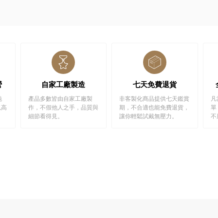
營
自家工廠製造
七天免費退貨
純
產品多數皆由自家工廠製
非客製化商品提供七天鑑賞
凡
以高
作，不假他人之手，品質與
期，不合適也能免費退貨，
單
細節看得見。
讓你輕鬆試戴無壓力。
不