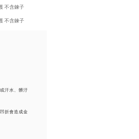
撞或汗水、髒汙
覆凹折會造成金