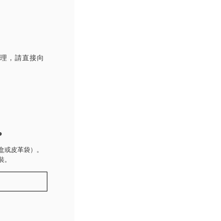
處理，請直接向
P
盒或皮革袋）。
裝。