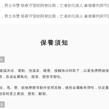
保養須知
意
首飾建議沐浴、運動、泡溫泉、睡覺、接觸海水時取下，以避免擠壓碰
隙，造成金屬氧化、脫落、變形等變化。
力拉扯、甩、壓、銳物摩擦等動作使用首飾，雖然金屬略有彈性，但反
相當程度之磨損、變形、斷裂。
潔