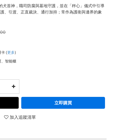
及神話的犬首神，職司防腐與墓地守護，並在「秤心」儀式中引導
守護、引渡、正直裁決、通行加持；常作為護衛與邊界的象
000
用卡
(
更多
)
運、智能櫃
立即購買
加入追蹤清單