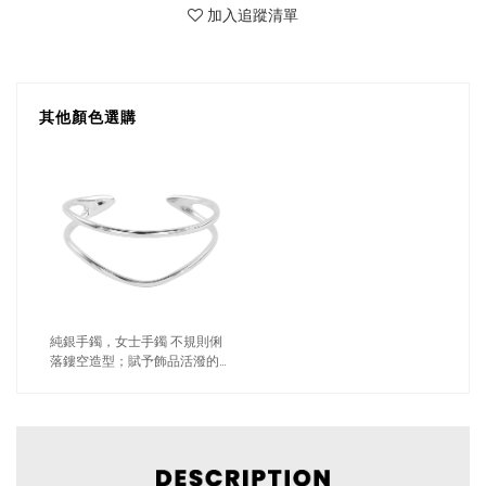
加入追蹤清單
其他顏色選購
純銀手鐲，女士手鐲 不規則俐
落鏤空造型；賦予飾品活潑的躍
動感（0614銀色）