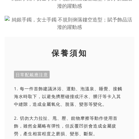
保養須知
日常配戴應注意
1. 每一件首飾建議沐浴、運動、泡溫泉、睡覺、接觸
海水時取下，以避免擠壓碰撞或汗水、髒汙等卡入其
中縫隙，造成金屬氧化、脫落、變形等變化。
2. 切勿大力拉扯、甩、壓、銳物摩擦等動作使用首
飾，雖然金屬略有彈性，但反覆凹折會造成金屬疲
勞，產生相當程度之磨損、變形、斷裂。