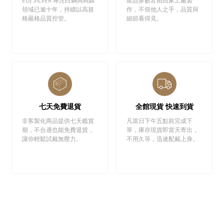
EDJ SILVER 專注白鋼與純銀
產品多數皆由自家工廠製
領域已逾十年，持續以高規
作，不假他人之手，品質與
格嚴格品質控管。
細節看得見。
七天免費退貨
全館現貨 快速到貨
非客製化商品提供七天鑑賞
凡當日下午五點前完成下
期，不合適也能免費退貨，
單，庫存現貨即當天寄出，
讓你輕鬆試戴無壓力。
不用久等，迅速配戴上身。