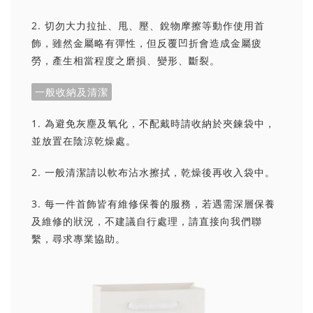
2. 切勿大力拉扯、甩、壓、銳物摩擦等動作使用首
飾，雖然金屬略有彈性，但反覆凹折會造成金屬疲
勞，產生相當程度之磨損、變形、斷裂。
一般收納及清潔
1. 為避免灰塵及氧化，不配戴時請收納於夾鍊袋中，
並放置在陰涼乾燥處。
2. 一般清潔請以軟布沾水擦拭，乾燥後再收入袋中。
3. 每一件首飾皆有維修保養的服務，若遇需深層保養
及維修的狀況，不建議自行處理，請直接向我們聯
繫，尋求專業協助。