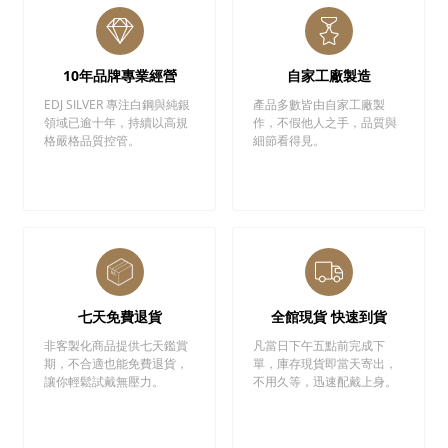
10年品牌專業經營
自家工廠製造
EDJ SILVER 專注白鋼與純銀
產品多數皆由自家工廠製
領域已逾十年，持續以高規
作，不假他人之手，品質與
格嚴格品質控管。
細節看得見。
七天免費退貨
全館現貨 快速到貨
非客製化商品提供七天鑑賞
凡當日下午五點前完成下
期，不合適也能免費退貨，
單，庫存現貨即當天寄出，
讓你輕鬆試戴無壓力。
不用久等，迅速配戴上身。