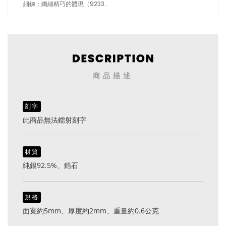
細鍊；纖細精巧的體現（9233
銀色）
商品描述
刻字
此商品無法鐳射刻字
材質
純銀92.5%、鋯石
規格
面寬約5mm、厚度約2mm、重量約0.6公克