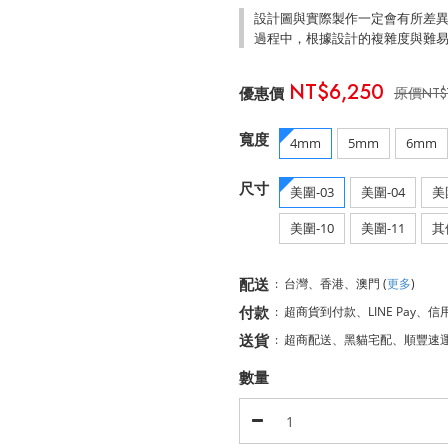
設計圖與實際製作一定會有所差
過程中，根據設計的複雜度與難
NT$6,250
NT$
寬度
4mm
5mm
6mm
尺寸
美圍-03
美圍-04
美
美圍-10
美圍-11
其
配送
:
台灣、香港、澳門
(
更多
)
付款
:
超商貨到付款、LINE Pay、信
送貨
:
超商配送、黑貓宅配、順豐速
數量