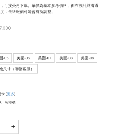
異，可接受再下單。單價為基本參考價格，但在設計與溝通
易度，最終報價可能會有所調整。
7,000
圍-05
美圍-06
美圍-07
美圍-08
美圍-09
他尺寸（聯繫客服）
用卡
(
更多
)
運、智能櫃