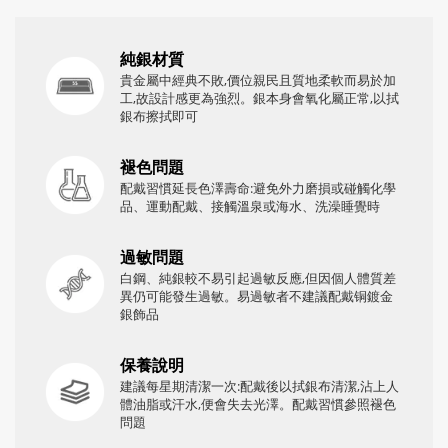
純銀材質
貴金屬中經典不敗,價位親民且質地柔軟而易於加
工,故設計感更為強烈。銀本身會氧化屬正常,以拭
銀布擦拭即可
褪色問題
配戴習慣延長色澤壽命:避免外力磨損或碰觸化學
品、運動配戴、接觸溫泉或海水、洗澡睡覺時
過敏問題
白鋼、純銀較不易引起過敏反應,但因個人體質差
異仍可能發生過敏。易過敏者不建議配戴铜鍍金
銀飾品
保養說明
建議每星期清潔一次:配戴後以拭銀布清潔,沾上人
體油脂或汗水,便會失去光澤。配戴習慣參照褪色
問題