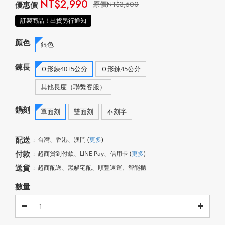
NT$2,990
NT$3,500
訂製商品！出貨另行通知
顏色
銀色
鍊長
Ｏ形鍊40+5公分
Ｏ形鍊45公分
其他長度（聯繫客服）
鐫刻
單面刻
雙面刻
不刻字
配送
:
台灣、香港、澳門
(
更多
)
付款
:
超商貨到付款、LINE Pay、信用卡
(
更多
)
送貨
:
超商配送、黑貓宅配、順豐速運、智能櫃
數量