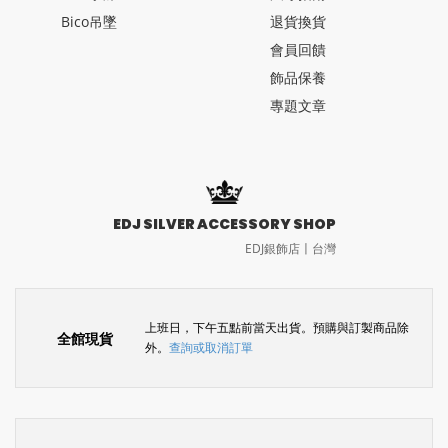
Bico吊墜
退貨換貨
會員回饋
飾品保養
專題文章
EDJ SILVER ACCESSORY SHOP
EDJ銀飾店〡台灣
上班日，下午五點前當天出貨。預購與訂製商品除
全館現貨
外。
查詢或取消訂單