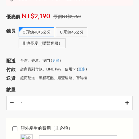
NT$2,190
NT$2,750
鍊長
Ｏ形鍊40+5公分
Ｏ形鍊45公分
其他長度（聯繫客服）
配送
:
台灣、香港、澳門
(
更多
)
付款
:
超商貨到付款、LINE Pay、信用卡
(
更多
)
送貨
:
超商配送、黑貓宅配、順豐速運、智能櫃
數量
額外產生的費用（非必填）