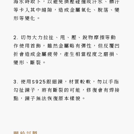
海水時取下，以避免擠壓碰撞或汗水、髒汙
等卡入其中縫隙，造成金屬氧化、脫落、變
形等變化。
2. 切勿大力拉扯、甩、壓、銳物摩擦等動
作使用首飾，雖然金屬略有彈性，但反覆凹
折會造成金屬疲勞，產生相當程度之磨損、
變形、斷裂。
3. 使用S925銀細鍊，材質較軟，勿以手指
勾扯鍊子，將有斷裂的可能，修復會有焊接
點，鍊子無法恢復原本樣貌。
關於訂製