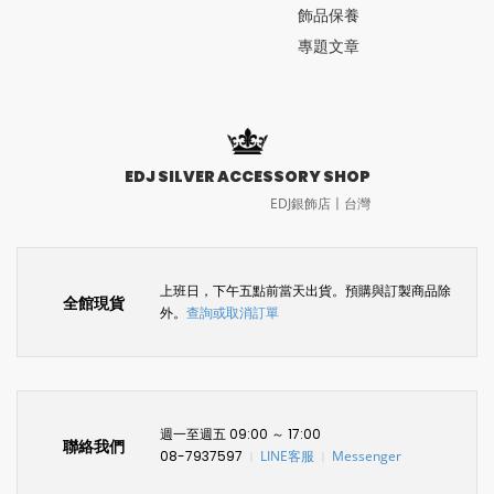
飾品保養
專題文章
EDJ SILVER ACCESSORY SHOP
EDJ銀飾店〡台灣
上班日，下午五點前當天出貨。預購與訂製商品除
全館現貨
外。
查詢或取消訂單
週一至週五 09:00 ～ 17:00
聯絡我們
08-7937597
LINE客服
Messenger
〡
〡