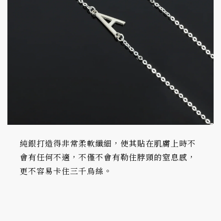
純銀打造得非常柔軟纖細，使其貼在肌膚上時不
會有任何不適，不僅不會有勒住脖頸的窒息感，
更不容易卡住三千烏絲。