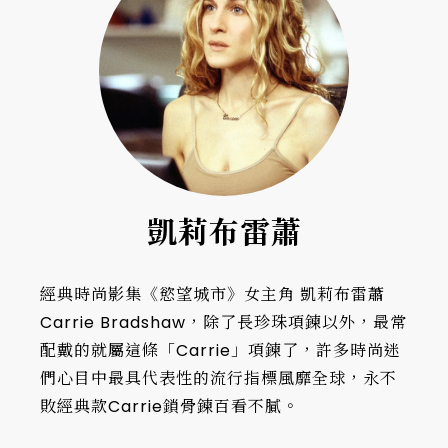
凱莉布雷蕭
經典時尚影集《慾望城市》女主角 凱莉布雷蕭
Carrie Bradshaw，除了長珍珠項鍊以外，最常
配戴的就屬這條「Carrie」項鍊了，許多時尚迷
們心目中最具代表性的流行指標風靡全球，永不
敗經典款Carrie鎖骨鍊百看不膩。