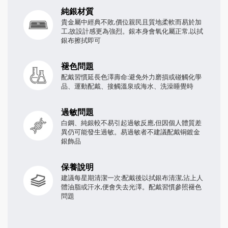
純銀材質
貴金屬中經典不敗,價位親民且質地柔軟而易於加
工,故設計感更為強烈。銀本身會氧化屬正常,以拭
銀布擦拭即可
褪色問題
配戴習慣延長色澤壽命:避免外力磨損或碰觸化學
品、運動配戴、接觸溫泉或海水、洗澡睡覺時
過敏問題
白鋼、純銀較不易引起過敏反應,但因個人體質差
異仍可能發生過敏。易過敏者不建議配戴铜鍍金
銀飾品
保養說明
建議每星期清潔一次:配戴後以拭銀布清潔,沾上人
體油脂或汗水,便會失去光澤。配戴習慣參照褪色
問題