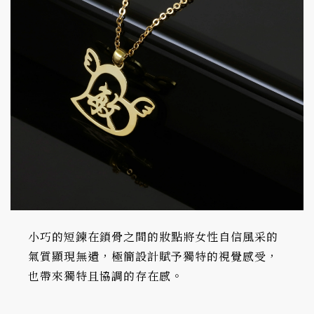
小巧的短鍊在鎖骨之間的妝點將女性自信風采的
氣質顯現無遺，極簡設計賦予獨特的視覺感受，
也帶來獨特且協調的存在感。