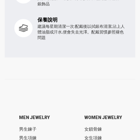
銀飾品
保養說明
建議每星期清潔一次:配戴後以拭銀布清潔,沾上人
體油脂或汗水,便會失去光澤。配戴習慣參照褪色
問題
MEN JEWELRY
WOMEN JEWELRY
男生鍊子
女鎖骨鍊
男生項鍊
女生項鍊