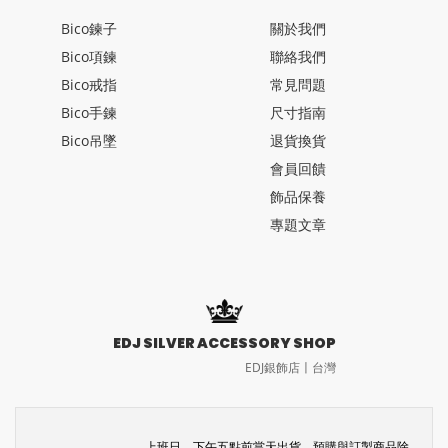
Bico鍊子
關於我們
Bico項鍊
聯絡我們
Bico戒指
常見問題
Bico手鍊
尺寸指南
Bico吊墜
退貨換貨
會員回饋
飾品保養
專題文章
EDJ SILVER ACCESSORY SHOP
EDJ銀飾店〡台灣
上班日，下午五點前當天出貨。預購與訂製商品除