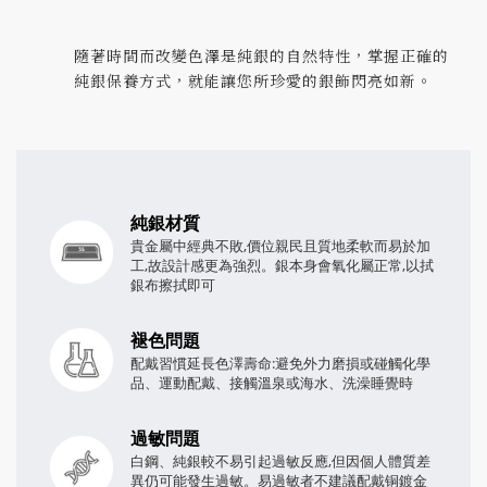
隨著時間而改變色澤是純銀的自然特性，掌握正確的
純銀保養方式，就能讓您所珍愛的銀飾閃亮如新。
純銀材質
貴金屬中經典不敗,價位親民且質地柔軟而易於加
工,故設計感更為強烈。銀本身會氧化屬正常,以拭
銀布擦拭即可
褪色問題
配戴習慣延長色澤壽命:避免外力磨損或碰觸化學
品、運動配戴、接觸溫泉或海水、洗澡睡覺時
過敏問題
白鋼、純銀較不易引起過敏反應,但因個人體質差
異仍可能發生過敏。易過敏者不建議配戴铜鍍金