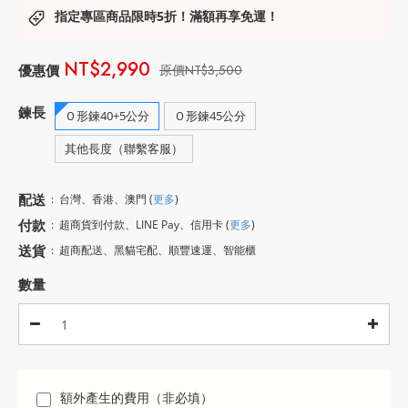
指定專區商品限時5折！滿額再享免運！
NT$2,990
NT$3,500
鍊長
Ｏ形鍊40+5公分
Ｏ形鍊45公分
其他長度（聯繫客服）
配送
:
台灣、香港、澳門
(
更多
)
付款
:
超商貨到付款、LINE Pay、信用卡
(
更多
)
送貨
:
超商配送、黑貓宅配、順豐速運、智能櫃
數量
額外產生的費用（非必填）