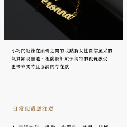
小巧的短鍊在鎖骨之間的妝點將女性自信風采的
氣質顯現無遺，極簡設計賦予獨特的視覺感受，
也帶來獨特且協調的存在感。
日常配戴應注意