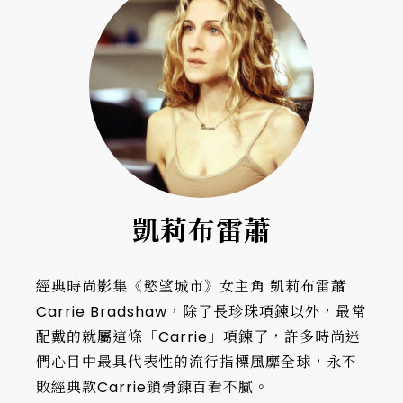
凱莉布雷蕭
經典時尚影集《慾望城市》女主角 凱莉布雷蕭
Carrie Bradshaw，除了長珍珠項鍊以外，最常
配戴的就屬這條「Carrie」項鍊了，許多時尚迷
們心目中最具代表性的流行指標風靡全球，永不
敗經典款Carrie鎖骨鍊百看不膩。