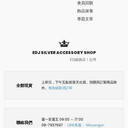
會員回饋
飾品保養
專題文章
EDJ SILVER ACCESSORY SHOP
EDJ銀飾店〡台灣
上班日，下午五點前當天出貨。預購與訂製商品除
全館現貨
外。
查詢或取消訂單
週一至週五 09:00 ～ 17:00
聯絡我們
08-7937597
LINE客服
Messenger
〡
〡