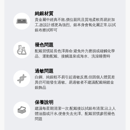
純銀材質
貴金屬中經典不敗,價位親民且質地柔軟而易於加
工,故設計感更為強烈。銀本身會氧化屬正常,以拭
銀布擦拭即可
褪色問題
配戴習慣延長色澤壽命:避免外力磨損或碰觸化學
品、運動配戴、接觸溫泉或海水、洗澡睡覺時
過敏問題
白鋼、純銀較不易引起過敏反應,但因個人體質差
異仍可能發生過敏。易過敏者不建議配戴铜鍍金
銀飾品
保養說明
建議每星期清潔一次:配戴後以拭銀布清潔,沾上人
體油脂或汗水,便會失去光澤。配戴習慣參照褪色
問題