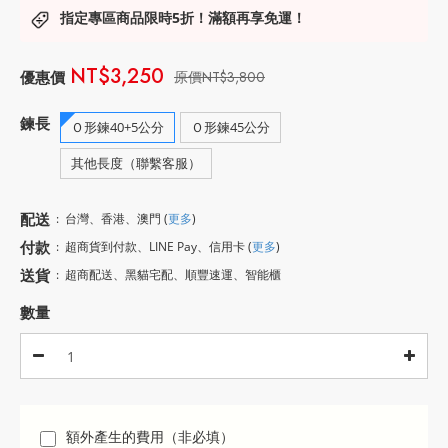
指定專區商品限時5折！滿額再享免運！
NT$3,250
NT$3,800
鍊長
Ｏ形鍊40+5公分
Ｏ形鍊45公分
其他長度（聯繫客服）
配送
:
台灣、香港、澳門
(
更多
)
付款
:
超商貨到付款、LINE Pay、信用卡
(
更多
)
送貨
:
超商配送、黑貓宅配、順豐速運、智能櫃
數量
額外產生的費用（非必填）