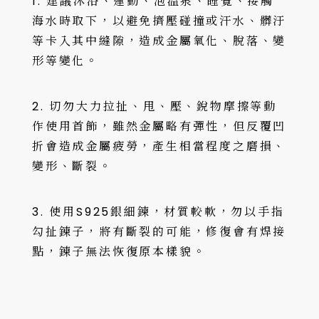
1. 建議沐浴、運動、泡溫泉、睡覺、接觸
海水時取下，以避免擠壓碰撞或汗水、髒汙
等卡入其中縫隙，造成金屬氧化、脫落、變
形等變化。
2. 切勿大力拉扯、甩、壓、銳物摩擦等動
作使用首飾，雖然金屬略有彈性，但反覆凹
折會造成金屬疲勞，產生相當程度之磨損、
變形、斷裂。
3. 使用S925銀細鍊，材質較軟，勿以手指
勾扯鍊子，將有斷裂的可能，修復會有焊接
點，鍊子無法恢復原本樣貌。