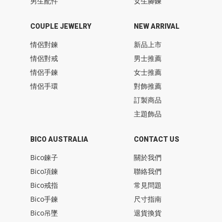
男生配件
女生腳鍊
COUPLE JEWELRY
NEW ARRIVAL
情侶對鍊
新品上市
情侶對戒
男士推薦
情侶手鍊
女士推薦
情侶手環
對飾推薦
訂製商品
主題飾品
BICO AUSTRALIA
CONTACT US
Bico鍊子
關於我們
Bico項鍊
聯絡我們
Bico戒指
常見問題
Bico手鍊
尺寸指南
Bico吊墜
退貨換貨