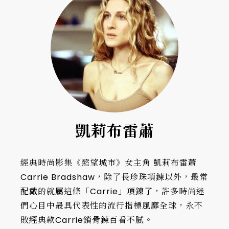
凱莉布雷蕭
經典時尚影集《慾望城市》女主角 凱莉布雷蕭
Carrie Bradshaw，除了長珍珠項鍊以外，最常
配戴的就屬這條「Carrie」項鍊了，許多時尚迷
們心目中最具代表性的流行指標風靡全球，永不
敗經典款Carrie鎖骨鍊百看不膩。