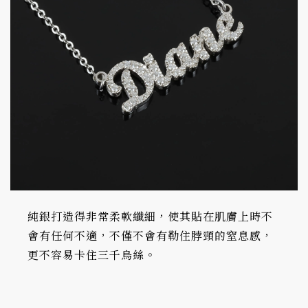
純銀打造得非常柔軟纖細，使其貼在肌膚上時不
會有任何不適，不僅不會有勒住脖頸的窒息感，
更不容易卡住三千烏絲。