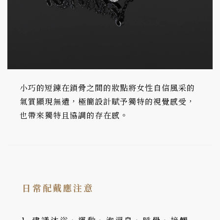
小巧的短鍊在鎖骨之間的妝點將女性自信風采的
氣質顯現無遺，極簡設計賦予獨特的視覺感受，
也帶來獨特且協調的存在感。
日常配戴應注意