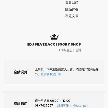
會員回饋
飾品保養
專題文章
EDJ SILVER ACCESSORY SHOP
EDJ銀飾店〡台灣
上班日，下午五點前當天出貨。預購與訂製商品除
全館現貨
外。
查詢或取消訂單
週一至週五 09:00 ～ 17:00
聯絡我們
08-7937597
LINE客服
Messenger
〡
〡