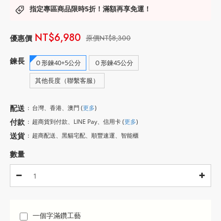
指定專區商品限時5折！滿額再享免運！
NT$6,980
NT$8,300
鍊長
Ｏ形鍊40+5公分
Ｏ形鍊45公分
其他長度（聯繫客服）
配送
:
台灣、香港、澳門
(
更多
)
付款
:
超商貨到付款、LINE Pay、信用卡
(
更多
)
送貨
:
超商配送、黑貓宅配、順豐速運、智能櫃
數量
一個字滿鑽工藝