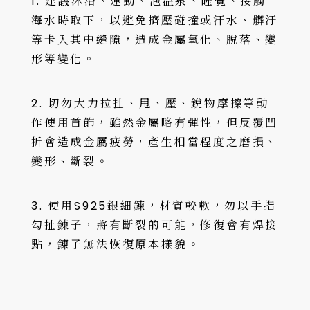
1. 建議沐浴、運動、泡溫泉、睡覺、接觸
海水時取下，以避免擠壓碰撞或汗水、髒汙
等卡入其中縫隙，造成金屬氧化、脫落、變
形等變化。
2. 切勿大力拉扯、甩、壓、銳物摩擦等動
作使用首飾，雖然金屬略有彈性，但反覆凹
折會造成金屬疲勞，產生相當程度之磨損、
變形、斷裂。
3. 使用S925銀細鍊，材質較軟，勿以手指
勾扯鍊子，將有斷裂的可能，修復會有焊接
點，鍊子無法恢復原本樣貌。