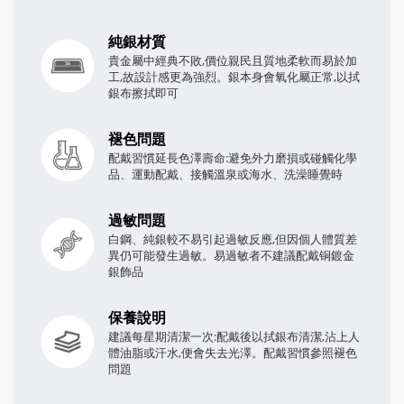
純銀材質
貴金屬中經典不敗,價位親民且質地柔軟而易於加
工,故設計感更為強烈。銀本身會氧化屬正常,以拭
銀布擦拭即可
褪色問題
配戴習慣延長色澤壽命:避免外力磨損或碰觸化學
品、運動配戴、接觸溫泉或海水、洗澡睡覺時
過敏問題
白鋼、純銀較不易引起過敏反應,但因個人體質差
異仍可能發生過敏。易過敏者不建議配戴铜鍍金
銀飾品
保養說明
建議每星期清潔一次:配戴後以拭銀布清潔,沾上人
體油脂或汗水,便會失去光澤。配戴習慣參照褪色
問題