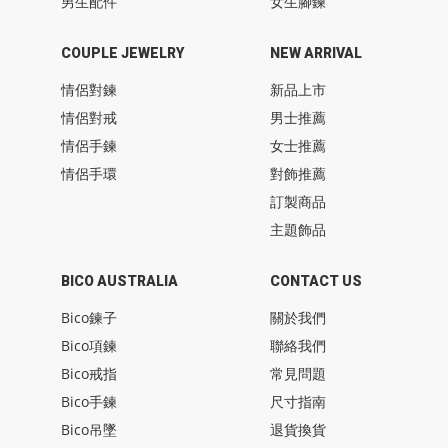
男生配件
女生腳鍊
COUPLE JEWELRY
NEW ARRIVAL
情侶對鍊
新品上市
情侶對戒
男士推薦
情侶手鍊
女士推薦
情侶手環
對飾推薦
訂製商品
主題飾品
BICO AUSTRALIA
CONTACT US
Bico鍊子
關於我們
Bico項鍊
聯絡我們
Bico戒指
常見問題
Bico手鍊
尺寸指南
Bico吊墜
退貨換貨