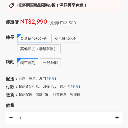
指定專區商品限時5折！滿額再享免運！
NT$2,990
NT$3,500
鍊長
Ｏ形鍊40+5公分
Ｏ形鍊45公分
其他長度（聯繫客服）
鐫刻
鏤空雕刻
一般蝕刻
配送
:
台灣、香港、澳門
(
更多
)
付款
:
超商貨到付款、LINE Pay、信用卡
(
更多
)
送貨
:
超商配送、黑貓宅配、順豐速運、智能櫃
數量