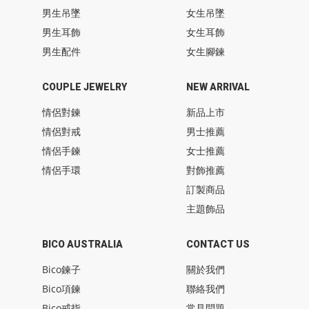
男生吊墜
女生吊墜
男生耳飾
女生耳飾
男生配件
女生腳鍊
COUPLE JEWELRY
NEW ARRIVAL
情侶對鍊
新品上市
情侶對戒
男士推薦
情侶手鍊
女士推薦
情侶手環
對飾推薦
訂製商品
主題飾品
BICO AUSTRALIA
CONTACT US
Bico鍊子
關於我們
Bico項鍊
聯絡我們
Bico戒指
常見問題