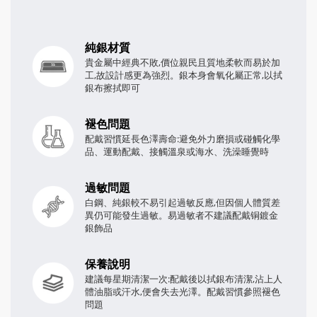
純銀材質
貴金屬中經典不敗,價位親民且質地柔軟而易於加
工,故設計感更為強烈。銀本身會氧化屬正常,以拭
銀布擦拭即可
褪色問題
配戴習慣延長色澤壽命:避免外力磨損或碰觸化學
品、運動配戴、接觸溫泉或海水、洗澡睡覺時
過敏問題
白鋼、純銀較不易引起過敏反應,但因個人體質差
異仍可能發生過敏。易過敏者不建議配戴铜鍍金
銀飾品
保養說明
建議每星期清潔一次:配戴後以拭銀布清潔,沾上人
體油脂或汗水,便會失去光澤。配戴習慣參照褪色
問題