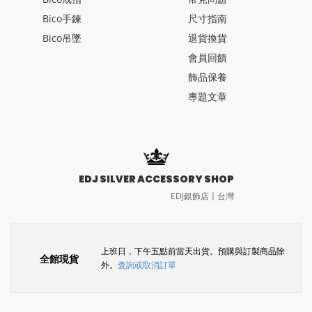
Bico手鍊
尺寸指南
Bico吊墜
退貨換貨
會員回饋
飾品保養
專題文章
EDJ SILVER ACCESSORY SHOP
EDJ銀飾店〡台灣
上班日，下午五點前當天出貨。預購與訂製商品除
全館現貨
外。
查詢或取消訂單