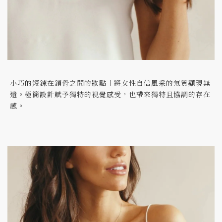
小巧的短鍊在鎖骨之間的妝點〡將女性自信風采的氣質顯現無
遺。極簡設計賦予獨特的視覺感受，也帶來獨特且協調的存在
感。