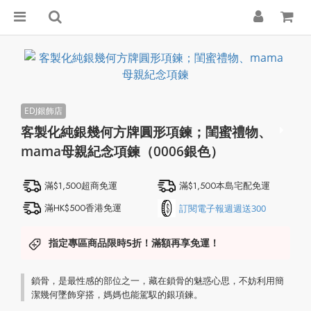
客製化純銀幾何方牌圓形項鍊；閨蜜禮物、
mama母親紀念項鍊（0006銀色）
滿$1,500超商免運
滿$1,500本島宅配免運
滿HK$500香港免運
訂閱電子報週週送300
指定專區商品限時5折！滿額再享免運！
鎖骨，是最性感的部位之一，藏在鎖骨的魅惑心思，不妨利用簡
潔幾何墜飾穿搭，媽媽也能駕馭的銀項鍊。