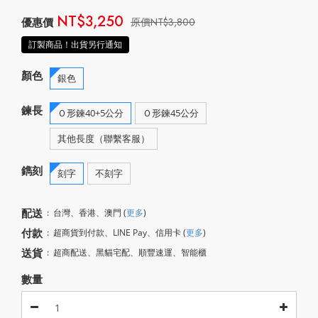
NT$3,250
NT$3,800
訂製商品！出貨另行通知
顏色
銀色
鍊長
Ｏ形鍊40+5公分
Ｏ形鍊45公分
其他長度（聯繫客服）
鐫刻
刻字
不刻字
配送
:
台灣、香港、澳門
(
更多
)
付款
:
超商貨到付款、LINE Pay、信用卡
(
更多
)
送貨
:
超商配送、黑貓宅配、順豐速運、智能櫃
數量