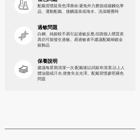
配戴習慣延長色澤壽命:避免外力磨損或碰觸化學
品、運動配戴、接觸溫泉或海水、洗澡睡覺時
過敏問題
白鋼、純銀較不易引起過敏反應,但因個人體質差
異仍可能發生過敏。易過敏者不建議配戴铜鍍金
銀飾品
保養說明
建議每星期清潔一次:配戴後以拭銀布清潔,沾上人
體油脂或汗水,便會失去光澤。配戴習慣參照褪色
問題