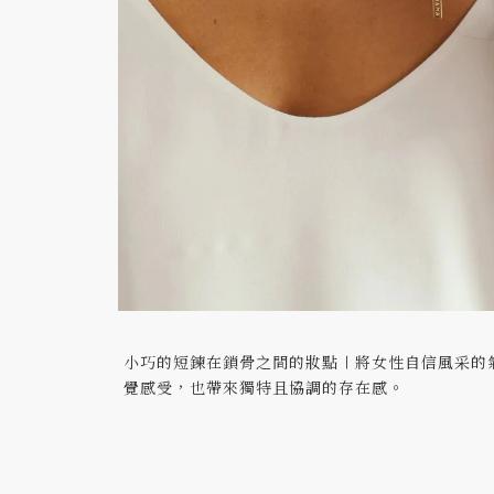
小巧的短鍊在鎖骨之間的妝點〡將女性自信風采的
覺感受，也帶來獨特且協調的存在感。