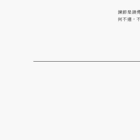
鍊節是鎖
何不適，