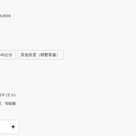
3,800
45公分
其他長度（聯繫客服）
用卡
(
更多
)
運、智能櫃