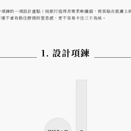
骨項鍊的一項設計重點〡純銀打造得非常柔軟纖細，使其貼在肌膚上
不僅不會有勒住脖頸的窒息感，更不容易卡住三千烏絲。
1. 設計項鍊