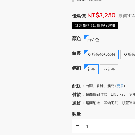
NT$3,250
NT$
訂製商品！出貨另行通知
顏色
白金色
鍊長
Ｏ形鍊40+5公分
Ｏ形鍊
鐫刻
刻字
不刻字
配送
:
台灣、香港、澳門
(
更多
)
付款
:
超商貨到付款、LINE Pay、信
送貨
:
超商配送、黑貓宅配、順豐速
數量