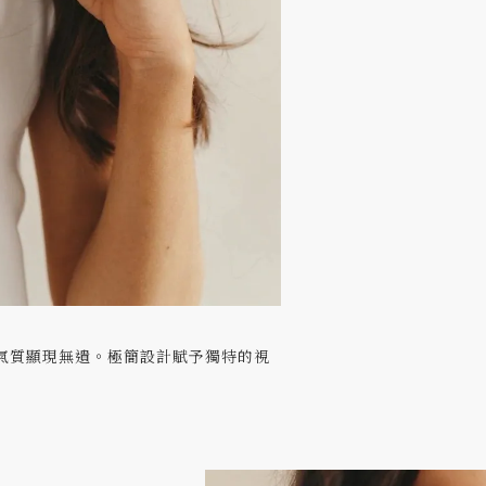
氣質顯現無遺。極簡設計賦予獨特的視