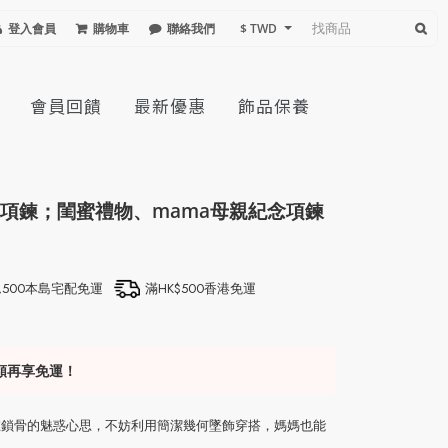
登入會員
購物車
聯絡我們
$ TWD
會員回饋
最新優惠
飾品保養
項鍊；閨蜜禮物、mama母親紀念項鍊
1,500本島宅配免運
滿HK$500香港免運
額再享免運！
在鎖骨的魅惑心思，不妨利用簡潔幾何墜飾穿搭，媽媽也能