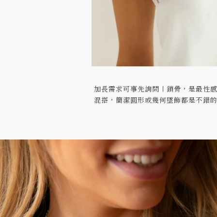
加長需求可事先詢問〡鎖骨，是最性
混搭，簡潔圓形或幾何墜飾都是不錯