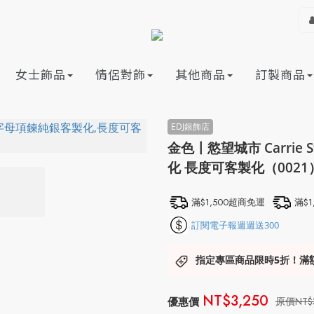
女士飾品
情侶對飾
其他商品
訂製商品
金色〡慾望城市 Carri
化 長度可客製化（0021
滿$1,500超商免運
滿$
訂閱電子報週週送300
指定專區商品限時5折！滿
NT$3,250
NT$