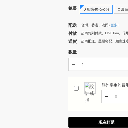
鍊長
Ｏ形鍊40+5公分
Ｏ形鍊
配送
:
台灣、香港、澳門
(
更多
)
付款
:
超商貨到付款、LINE Pay、信
送貨
:
超商配送、黑貓宅配、順豐速
數量
額外產生的費
現在預購