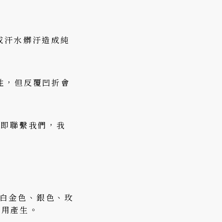
或汗水髒汙造成純
性，但反覆凹折會
立即聯繫我們，我
作白金色、銀色、玫
費用產生。