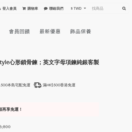
登入會員
購物車
聯絡我們
$ TWD
會員回饋
最新優惠
飾品保養
e Style心形鎖骨鍊；英文字母項鍊純銀客製
）
1,500本島宅配免運
滿HK$500香港免運
額再享免運！
3,800