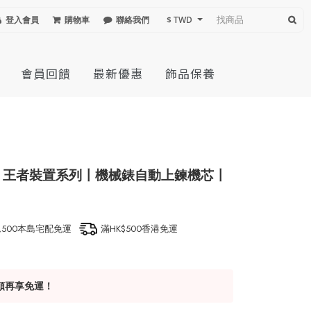
登入會員
購物車
聯絡我們
$ TWD
會員回饋
最新優惠
飾品保養
腕錶手錶〡王者裝置系列〡機械錶自動上鍊機芯〡
1,500本島宅配免運
滿HK$500香港免運
額再享免運！