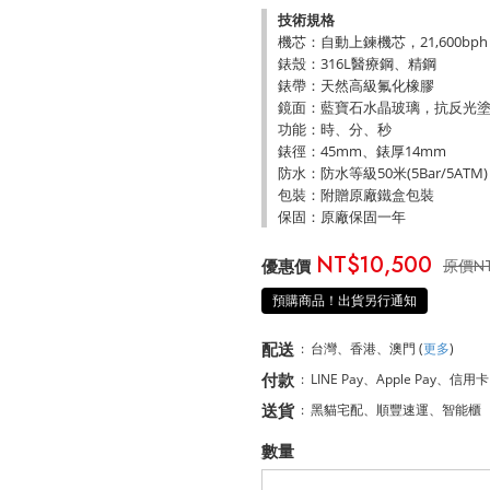
技術規格
機芯：自動上鍊機芯，21,600bph
錶殼：316L醫療鋼、精鋼
錶帶：天然高級氟化橡膠
鏡面：藍寶石水晶玻璃，抗反光
功能：時、分、秒
錶徑：45mm、錶厚14mm
防水：防水等級50米(5Bar/5ATM)
包裝：附贈原廠鐵盒包裝
保固：原廠保固一年
NT$10,500
N
預購商品！出貨另行通知
配送
:
台灣、香港、澳門
(
更多
)
付款
:
LINE Pay、Apple Pay、信用
送貨
:
黑貓宅配、順豐速運、智能櫃
數量