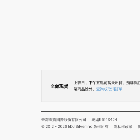
上班日，下午五點前當天出貨。預購與
全館現貨
製商品除外。
查詢或取消訂單
臺灣壹寶國際股份有限公司
統編56143424
© 2012 - 2026 EDJ Silver Inc.版權所有
隱私權政策