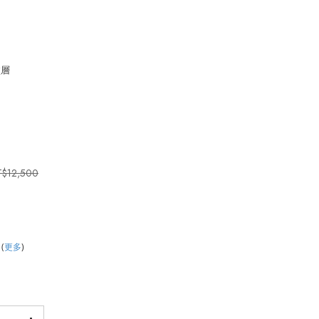
塗層
T$12,500
卡
(
更多
)