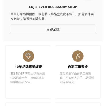
EDJ SILVER ACCESSORY SHOP
單筆訂單隨機附贈一款包裝（飾品盒或皮革袋）。如需多件獨
立包裝，請另行加購包裝。
立即加購
10年品牌專業經營
自家工廠製造
EDJ SILVER 專注白鋼與純銀
產品多數皆由自家工廠製
領域已逾十年，持續以高規
作，不假他人之手，品質與
格嚴格品質控管。
細節看得見。