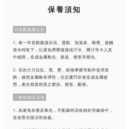
保養須知
日常配戴應注意
1. 每一件首飾建議沐浴、運動、泡溫泉、睡覺、接觸
海水時取下，以避免擠壓碰撞或汗水、髒汙等卡入其
中縫隙，造成金屬氧化、脫落、變形等變化。
2. 切勿大力拉扯、甩、壓、銳物摩擦等動作使用首
飾，雖然金屬略有彈性，但反覆凹折會造成金屬疲
勞，產生相當程度之磨損、變形、斷裂。
一般收納及清潔
1. 為避免灰塵及氧化，不配戴時請收納於夾鍊袋中，
並放置在陰涼乾燥處。