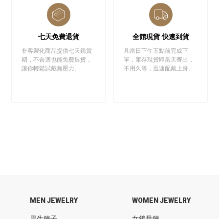
七天免費退貨
全館現貨 快速到貨
非客製化商品提供七天鑑賞
凡當日下午五點前完成下
期，不合適也能免費退貨，
單，庫存現貨即當天寄出，
讓你輕鬆試戴無壓力。
不用久等，迅速配戴上身。
MEN JEWELRY
WOMEN JEWELRY
男生鍊子
女鎖骨鍊