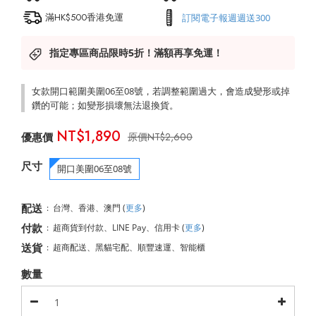
滿HK$500香港免運
訂閱電子報週週送300
指定專區商品限時5折！滿額再享免運！
女款開口範圍美圍06至08號，若調整範圍過大，會造成變形或掉
鑽的可能；如變形損壞無法退換貨。
NT$1,890
NT$2,600
尺寸
開口美圍06至08號
配送
:
台灣、香港、澳門
(
更多
)
付款
:
超商貨到付款、LINE Pay、信用卡
(
更多
)
送貨
:
超商配送、黑貓宅配、順豐速運、智能櫃
數量