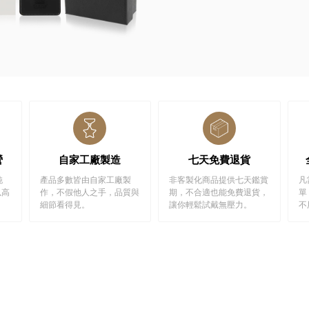
營
自家工廠製造
七天免費退貨
純
產品多數皆由自家工廠製
非客製化商品提供七天鑑賞
凡
以高
作，不假他人之手，品質與
期，不合適也能免費退貨，
單
細節看得見。
讓你輕鬆試戴無壓力。
不