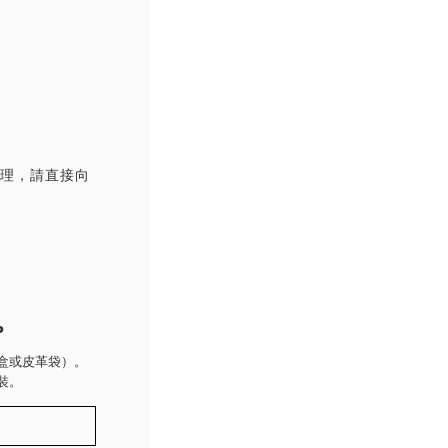
處理，請直接向
P
盒或皮革袋）。
裝。