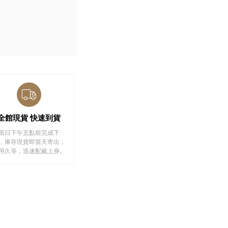
全館現貨 快速到貨
當日下午五點前完成下
，庫存現貨即當天寄出，
用久等，迅速配戴上身。