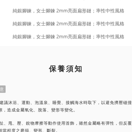
保養須知
意
首飾建議沐浴、運動、泡溫泉、睡覺、接觸海水時取下，以避免擠壓碰
隙，造成金屬氧化、脫落、變形等變化。
力拉扯、甩、壓、銳物摩擦等動作使用首飾，雖然金屬略有彈性，但反
相當程度之磨損、變形、斷裂。