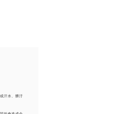
撞或汗水、髒汙
覆凹折會造成金