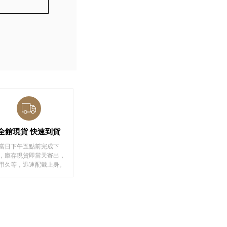
全館現貨 快速到貨
當日下午五點前完成下
，庫存現貨即當天寄出，
用久等，迅速配戴上身。