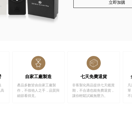
立即加購
營
自家工廠製造
七天免費退貨
純
產品多數皆由自家工廠製
非客製化商品提供七天鑑賞
凡
以高
作，不假他人之手，品質與
期，不合適也能免費退貨，
單
細節看得見。
讓你輕鬆試戴無壓力。
不