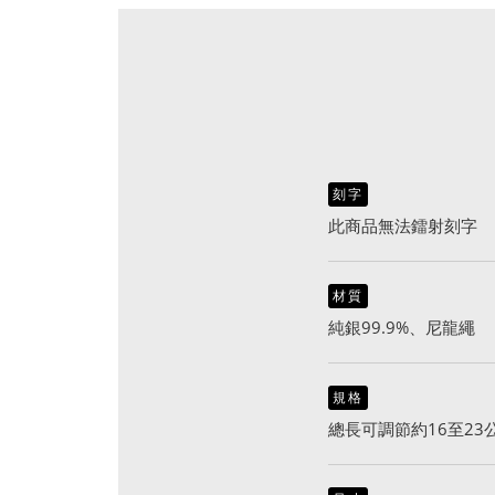
刻字
此商品無法鐳射刻字
材質
純銀99.9%、尼龍繩
規格
總長可調節約16至23