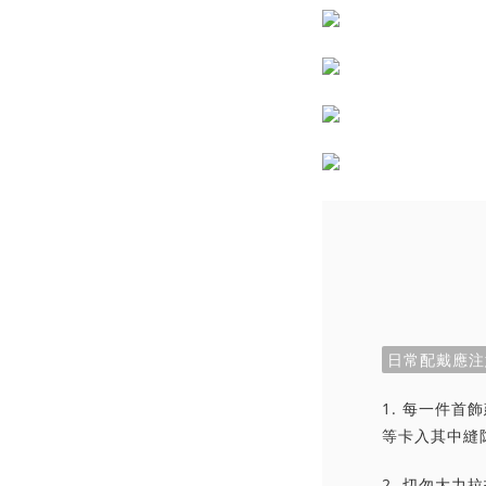
日常配戴應注
1. 每一件
等卡入其中縫
2. 切勿大