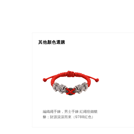
其他顏色選購
編織繩手鍊，男士手鍊 紅繩咬錢貔
貅；財源滾滾而來（9788紅色）