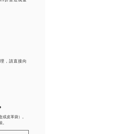
處理，請直接向
P
盒或皮革袋）。
裝。