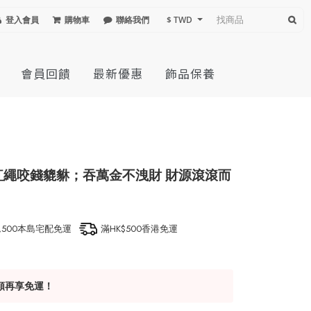
登入會員
購物車
聯絡我們
$ TWD
會員回饋
最新優惠
飾品保養
紅繩咬錢貔貅；吞萬金不洩財 財源滾滾而
1,500本島宅配免運
滿HK$500香港免運
額再享免運！