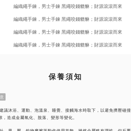
保養須知
意
首飾建議沐浴、運動、泡溫泉、睡覺、接觸海水時取下，以避免擠壓碰
隙，造成金屬氧化、脫落、變形等變化。
力拉扯、甩、壓、銳物摩擦等動作使用首飾，雖然金屬略有彈性，但反