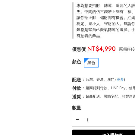
專為想要招財、轉運、避邪的人
失。中間的仿古錢幣上刻有「福
讓你招正財、偏財都有機會。紅
穩定、避小人、守財的人。無論
鍊都是幫自己聚氣轉運的選擇。
有意義的飾品。
NT$4,990
NT$
顏色
黑色
配送
:
台灣、香港、澳門
(
更多
)
付款
:
超商貨到付款、LINE Pay、信
送貨
:
超商配送、黑貓宅配、順豐速
數量