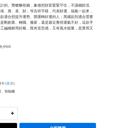
設計的。雙貔貅咬錢，象徵把財富緊緊守住，不讓錢財流
、祿、壽、喜、財」等吉祥字樣，代表財運、福氣一起來，
繩款適合想提升運勢、開運轉好運的人；黑繩款則適合需要
你是剛創業、轉職、搬家，還是最近覺得運氣不好，這款手
手工編織耐用好戴，既有造型感，又有風水能量，是實用又
5,900
用卡
(
更多
)
運、智能櫃