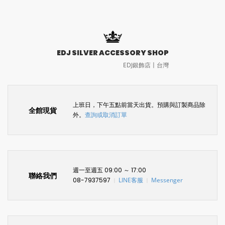
EDJ SILVER ACCESSORY SHOP
EDJ銀飾店〡台灣
上班日，下午五點前當天出貨。預購與訂製商品除
全館現貨
外。
查詢或取消訂單
週一至週五 09:00 ～ 17:00
聯絡我們
08-7937597
LINE客服
Messenger
〡
〡