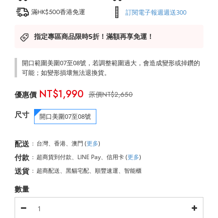
滿HK$500香港免運
訂閱電子報週週送300
指定專區商品限時5折！滿額再享免運！
開口範圍美圍07至08號，若調整範圍過大，會造成變形或掉鑽的
可能；如變形損壞無法退換貨。
NT$1,990
NT$2,650
尺寸
開口美圍07至08號
配送
:
台灣、香港、澳門
(
更多
)
付款
:
超商貨到付款、LINE Pay、信用卡
(
更多
)
送貨
:
超商配送、黑貓宅配、順豐速運、智能櫃
數量