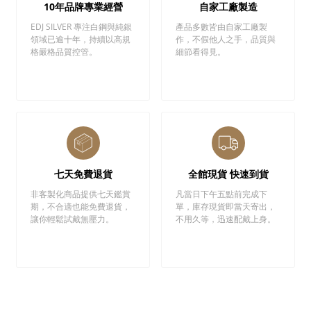
10年品牌專業經營
自家工廠製造
EDJ SILVER 專注白鋼與純銀
產品多數皆由自家工廠製
領域已逾十年，持續以高規
作，不假他人之手，品質與
格嚴格品質控管。
細節看得見。
七天免費退貨
全館現貨 快速到貨
非客製化商品提供七天鑑賞
凡當日下午五點前完成下
期，不合適也能免費退貨，
單，庫存現貨即當天寄出，
讓你輕鬆試戴無壓力。
不用久等，迅速配戴上身。