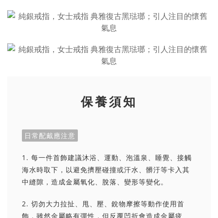
保養須知
日常配戴應注意
1. 每一件首飾建議沐浴、運動、泡溫泉、睡覺、接觸
海水時取下，以避免擠壓碰撞或汗水、髒汙等卡入其
中縫隙，造成金屬氧化、脫落、變形等變化。
2. 切勿大力拉扯、甩、壓、銳物摩擦等動作使用首
飾，雖然金屬略有彈性，但反覆凹折會造成金屬疲