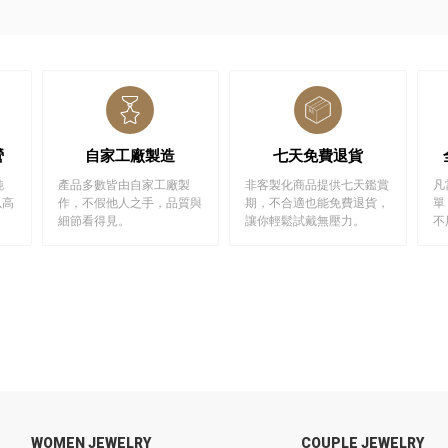
營
自家工廠製造
七天免費退貨
純
產品多數皆由自家工廠製
非客製化商品提供七天鑑賞
凡
以高
作，不假他人之手，品質與
期，不合適也能免費退貨，
單
細節看得見。
讓你輕鬆試戴無壓力。
不
WOMEN JEWELRY
COUPLE JEWELRY