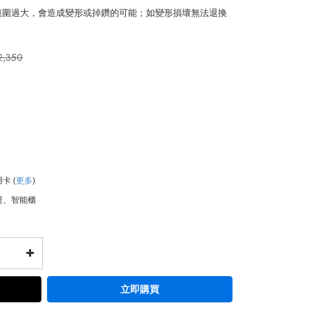
整範圍過大，會造成變形或掉鑽的可能；如變形損壞無法退換
2,350
用卡
(
更多
)
運、智能櫃
立即購買