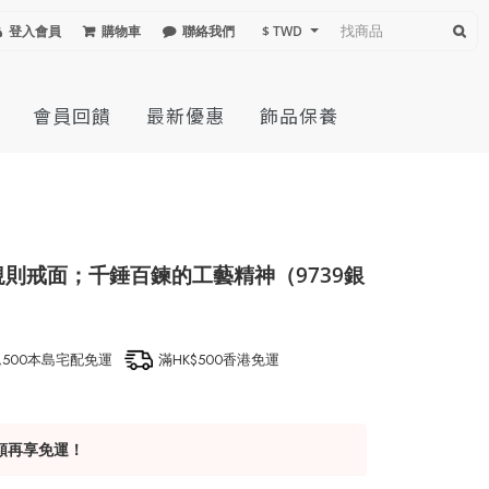
登入會員
購物車
聯絡我們
$ TWD
會員回饋
最新優惠
飾品保養
規則戒面；千錘百鍊的工藝精神（9739銀
1,500本島宅配免運
滿HK$500香港免運
額再享免運！