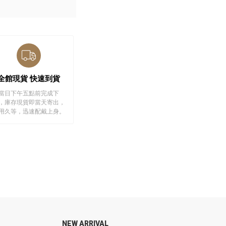
全館現貨 快速到貨
當日下午五點前完成下
，庫存現貨即當天寄出，
用久等，迅速配戴上身。
NEW ARRIVAL