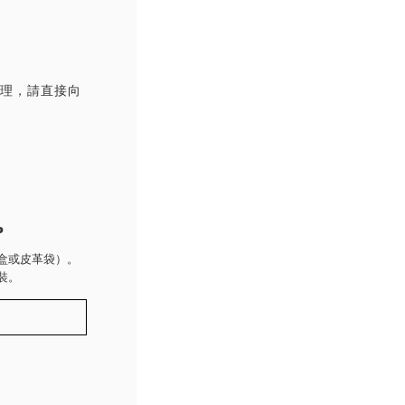
處理，請直接向
P
盒或皮革袋）。
裝。