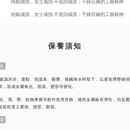
保養須知
意
首飾建議沐浴、運動、泡溫泉、睡覺、接觸海水時取下，以避免擠壓碰
隙，造成金屬氧化、脫落、變形等變化。
力拉扯、甩、壓、銳物摩擦等動作使用首飾，雖然金屬略有彈性，但反
相當程度之磨損、變形、斷裂。
潔