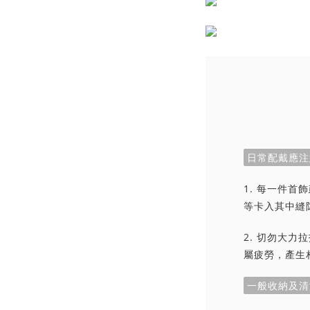
日常配戴應注
1. 每一件
等卡入其中縫
2. 切勿大
屬疲勞，產生
一般收納及清