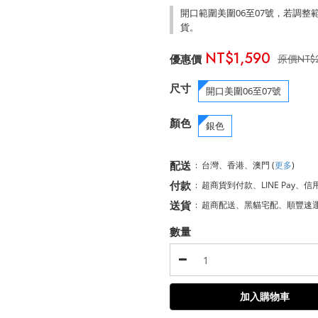
開口範圍美圍06至07號，若調
貨。
NT$1,590
NT$
尺寸
開口美圍06至07號
顏色
銀色
配送
:
台灣、香港、澳門
(
更多
)
付款
:
超商貨到付款、LINE Pay、信
送貨
:
超商配送、黑貓宅配、順豐速
數量
加入購物車