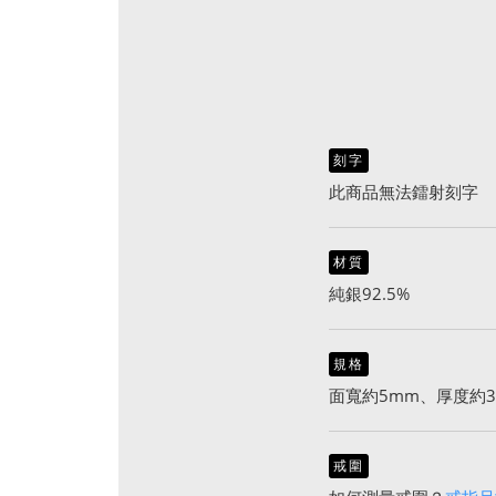
刻字
此商品無法鐳射刻字
材質
純銀92.5%
規格
面寬約5mm、厚度約3
戒圍