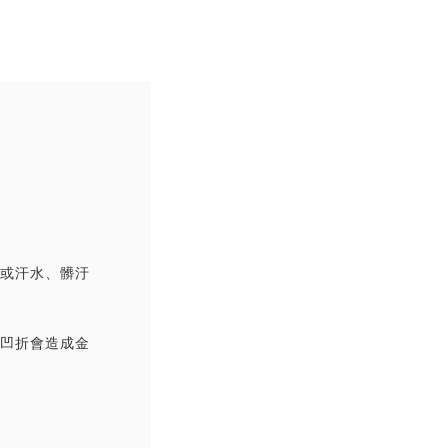
撞或汗水、髒汙
覆凹折會造成金