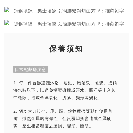
保養須知
日常配戴應注意
1. 每一件首飾建議沐浴、運動、泡溫泉、睡覺、接觸
海水時取下，以避免擠壓碰撞或汗水、髒汙等卡入其
中縫隙，造成金屬氧化、脫落、變形等變化。
2. 切勿大力拉扯、甩、壓、銳物摩擦等動作使用首
飾，雖然金屬略有彈性，但反覆凹折會造成金屬疲
勞，產生相當程度之磨損、變形、斷裂。