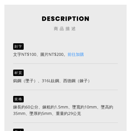
商品描述
刻字
文字NT$100、圖片NT$200。
前往加購
材質
鎢鋼（墜子）、316L鈦鋼、西德鋼（鍊子）
規格
鍊長約60公分、鍊粗約1.5mm、墜寬約10mm、墜高約
35mm、墜厚約5mm、重量約29公克