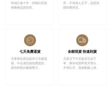
領域已逾十年，持續以高規
作，不假他人之手，品質與
格嚴格品質控管。
細節看得見。
七天免費退貨
全館現貨 快速到貨
非客製化商品提供七天鑑賞
凡當日下午五點前完成下
期，不合適也能免費退貨，
單，庫存現貨即當天寄出，
讓你輕鬆試戴無壓力。
不用久等，迅速配戴上身。