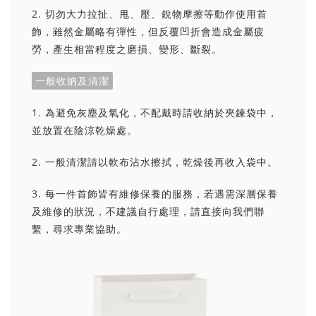
2. 切勿大力拉扯、甩、壓、銳物摩擦等動作使用首
飾，雖然金屬略有彈性，但反覆凹折會造成金屬疲
勞，產生相當程度之磨損、變形、斷裂。
一般收納及清潔
1. 為避免灰塵及氧化，不配戴時請收納於夾鍊袋中，
並放置在陰涼乾燥處。
2. 一般清潔請以軟布沾水擦拭，乾燥後再收入袋中。
3. 每一件首飾皆有維修保養的服務，若遇需深層保養
及維修的狀況，不建議自行處理，請直接向我們聯
繫，尋求專業協助。