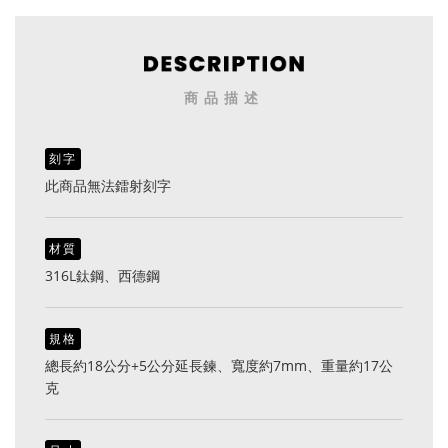
商品描述
刻字
此商品無法鐳射刻字
材質
316L鈦鋼、西德鋼
規格
總長約18公分+5公分延長鍊、寬度約7mm、重量約17公
克