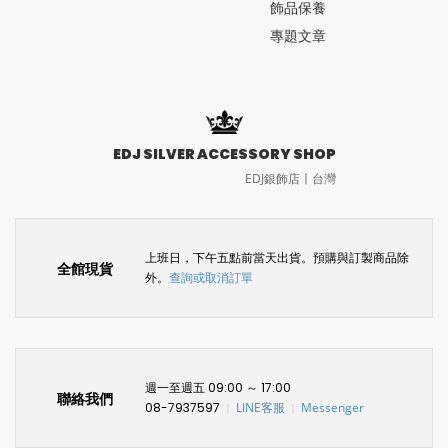
飾品保養
專題文章
EDJ SILVER ACCESSORY SHOP
EDJ銀飾店〡台灣
上班日，下午五點前當天出貨。預購與訂製商品除
全館現貨
外。
查詢或取消訂單
週一至週五 09:00 ～ 17:00
聯絡我們
08-7937597
LINE客服
Messenger
〡
〡