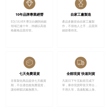
10年品牌專業經營
自家工廠製造
EDJ SILVER 專注白鋼與純銀
產品多數皆由自家工廠製
領域已逾十年，持續以高規
作，不假他人之手，品質與
格嚴格品質控管。
細節看得見。
七天免費退貨
全館現貨 快速到貨
非客製化商品提供七天鑑賞
凡當日下午五點前完成下
期，不合適也能免費退貨，
單，庫存現貨即當天寄出，
讓你輕鬆試戴無壓力。
不用久等，迅速配戴上身。