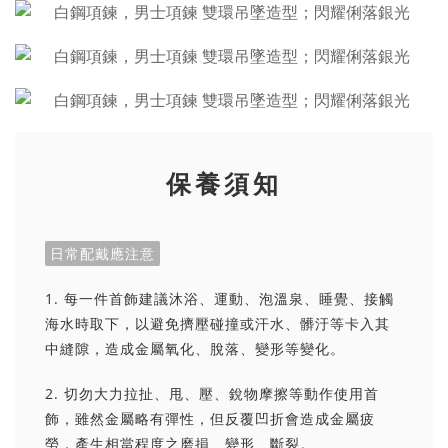
保養須知
日常配戴應注意
1. 每一件首飾建議沐浴、運動、泡溫泉、睡覺、接觸
海水時取下，以避免擠壓碰撞或汗水、髒汙等卡入其
中縫隙，造成金屬氧化、脫落、變形等變化。
2. 切勿大力拉扯、甩、壓、銳物摩擦等動作使用首
飾，雖然金屬略有彈性，但反覆凹折會造成金屬疲
勞，產生相當程度之磨損、變形、斷裂。