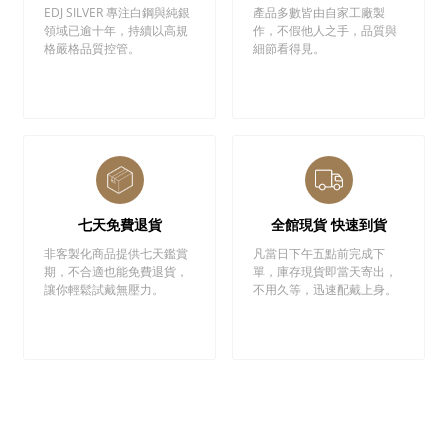
EDJ SILVER 專注白鋼與純銀
產品多數皆由自家工廠製
領域已逾十年，持續以高規
作，不假他人之手，品質與
格嚴格品質控管。
細節看得見。
七天免費退貨
全館現貨 快速到貨
非客製化商品提供七天鑑賞
凡當日下午五點前完成下
期，不合適也能免費退貨，
單，庫存現貨即當天寄出，
讓你輕鬆試戴無壓力。
不用久等，迅速配戴上身。