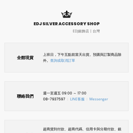
EDJ SILVER ACCESSORY SHOP
EDJ銀飾店〡台灣
上班日，下午五點前當天出貨。預購與訂製商品除
全館現貨
外。
查詢或取消訂單
週一至週五 09:00 ～ 17:00
聯絡我們
08-7937597
LINE客服
Messenger
〡
〡
超商貨到付款、超商代碼、信用卡與分期付款、銀