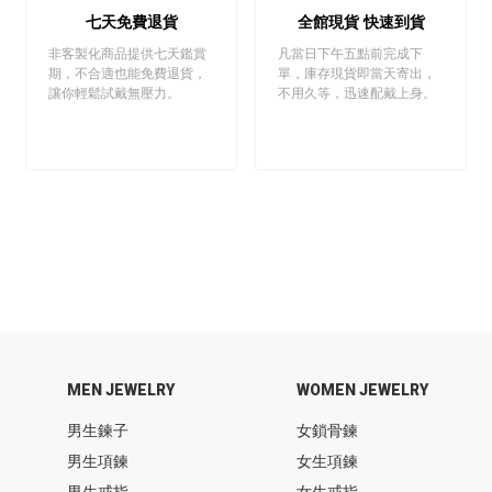
七天免費退貨
全館現貨 快速到貨
非客製化商品提供七天鑑賞
凡當日下午五點前完成下
期，不合適也能免費退貨，
單，庫存現貨即當天寄出，
讓你輕鬆試戴無壓力。
不用久等，迅速配戴上身。
MEN JEWELRY
WOMEN JEWELRY
男生鍊子
女鎖骨鍊
男生項鍊
女生項鍊
男生戒指
女生戒指