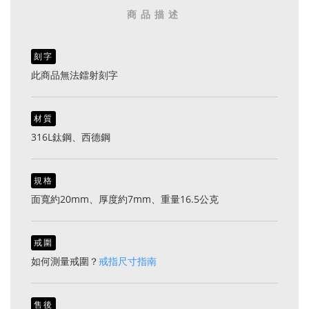
商品描述
刻字
此商品無法鐳射刻字
材質
316L鈦鋼、西德鋼
規格
面寬約20mm、厚度約7mm、重量16.5公克
戒圍
如何測量戒圍？
戒指尺寸指南
售後