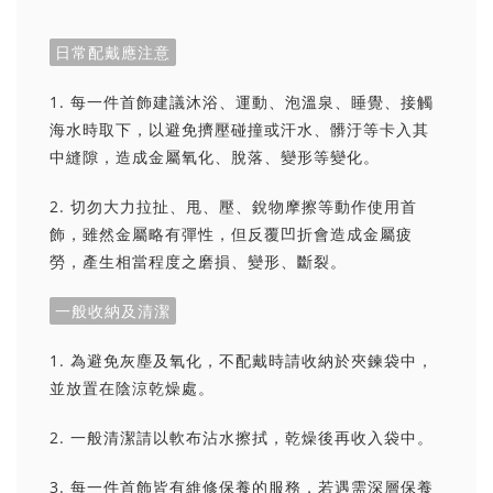
日常配戴應注意
1. 每一件首飾建議沐浴、運動、泡溫泉、睡覺、接觸
海水時取下，以避免擠壓碰撞或汗水、髒汙等卡入其
中縫隙，造成金屬氧化、脫落、變形等變化。
2. 切勿大力拉扯、甩、壓、銳物摩擦等動作使用首
飾，雖然金屬略有彈性，但反覆凹折會造成金屬疲
勞，產生相當程度之磨損、變形、斷裂。
一般收納及清潔
1. 為避免灰塵及氧化，不配戴時請收納於夾鍊袋中，
並放置在陰涼乾燥處。
2. 一般清潔請以軟布沾水擦拭，乾燥後再收入袋中。
3. 每一件首飾皆有維修保養的服務，若遇需深層保養