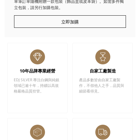
單筆訂單隨機附贈一款包裝（飾品盒或皮革袋）。如需多件獨
立包裝，請另行加購包裝。
立即加購
10年品牌專業經營
自家工廠製造
EDJ SILVER 專注白鋼與純銀
產品多數皆由自家工廠製
領域已逾十年，持續以高規
作，不假他人之手，品質與
格嚴格品質控管。
細節看得見。