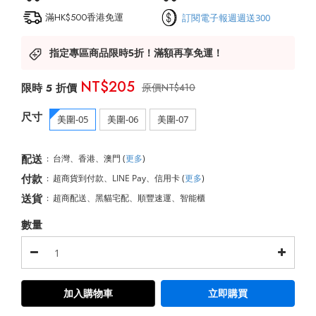
滿HK$500香港免運
訂閱電子報週週送300
指定專區商品限時5折！滿額再享免運！
NT$205
NT$410
尺寸
美圍-05
美圍-06
美圍-07
配送
:
台灣、香港、澳門
(
更多
)
付款
:
超商貨到付款、LINE Pay、信用卡
(
更多
)
送貨
:
超商配送、黑貓宅配、順豐速運、智能櫃
數量
加入購物車
立即購買