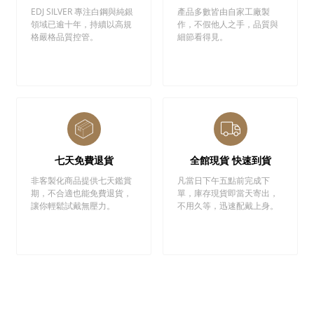
EDJ SILVER 專注白鋼與純銀
產品多數皆由自家工廠製
領域已逾十年，持續以高規
作，不假他人之手，品質與
格嚴格品質控管。
細節看得見。
七天免費退貨
全館現貨 快速到貨
非客製化商品提供七天鑑賞
凡當日下午五點前完成下
期，不合適也能免費退貨，
單，庫存現貨即當天寄出，
讓你輕鬆試戴無壓力。
不用久等，迅速配戴上身。