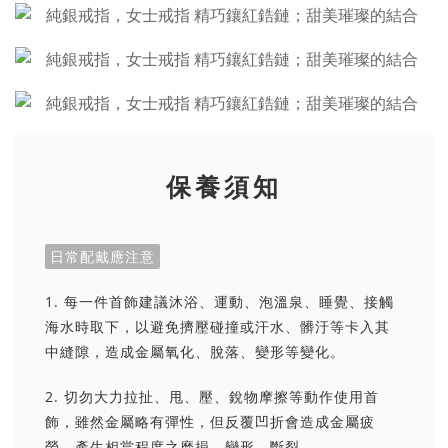
保養須知
日常配戴應注意
1. 每一件首飾建議沐浴、運動、泡溫泉、睡覺、接觸
海水時取下，以避免擠壓碰撞或汗水、髒汙等卡入其
中縫隙，造成金屬氧化、脫落、變形等變化。
2. 切勿大力拉扯、甩、壓、銳物摩擦等動作使用首
飾，雖然金屬略有彈性，但反覆凹折會造成金屬疲
勞，產生相當程度之磨損、變形、斷裂。