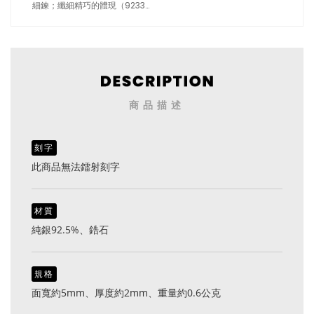
細鍊；纖細精巧的體現（9233
銀色）
商品描述
刻字
此商品無法鐳射刻字
材質
純銀92.5%、鋯石
規格
面寬約5mm、厚度約2mm、重量約0.6公克