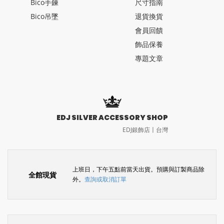
Bico手鍊
尺寸指南
Bico吊墜
退貨換貨
會員回饋
飾品保養
專題文章
EDJ SILVER ACCESSORY SHOP
EDJ銀飾店〡台灣
上班日，下午五點前當天出貨。預購與訂製商品除
全館現貨
外。
查詢或取消訂單