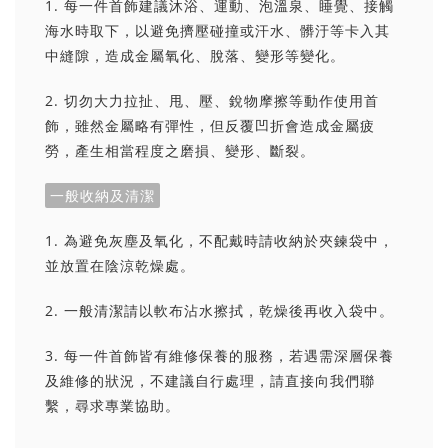
1. 每一件首飾建議沐浴、運動、泡溫泉、睡覺、接觸
海水時取下，以避免擠壓碰撞或汗水、髒汙等卡入其
中縫隙，造成金屬氧化、脫落、變形等變化。
2. 切勿大力拉扯、甩、壓、銳物摩擦等動作使用首
飾，雖然金屬略有彈性，但反覆凹折會造成金屬疲
勞，產生相當程度之磨損、變形、斷裂。
一般收納及清潔
1. 為避免灰塵及氧化，不配戴時請收納於夾鍊袋中，
並放置在陰涼乾燥處。
2. 一般清潔請以軟布沾水擦拭，乾燥後再收入袋中。
3. 每一件首飾皆有維修保養的服務，若遇需深層保養
及維修的狀況，不建議自行處理，請直接向我們聯
繫，尋求專業協助。