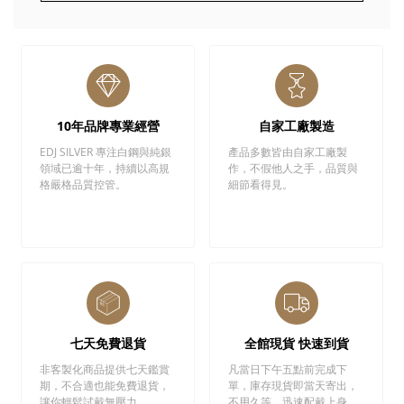
10年品牌專業經營
自家工廠製造
EDJ SILVER 專注白鋼與純銀
產品多數皆由自家工廠製
領域已逾十年，持續以高規
作，不假他人之手，品質與
格嚴格品質控管。
細節看得見。
七天免費退貨
全館現貨 快速到貨
非客製化商品提供七天鑑賞
凡當日下午五點前完成下
期，不合適也能免費退貨，
單，庫存現貨即當天寄出，
讓你輕鬆試戴無壓力。
不用久等，迅速配戴上身。