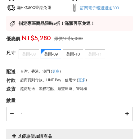
滿HK$500香港免運
訂閱電子報週週送300
指定專區商品限時5折！滿額再享免運！
NT$5,280
NT$6,000
尺寸
美圍-08
美圍-09
美圍-10
美圍-11
配送
:
台灣、香港、澳門
(
更多
)
付款
:
超商貨到付款、LINE Pay、信用卡
(
更多
)
送貨
:
超商配送、黑貓宅配、順豐速運、智能櫃
數量
以優惠價加購商品